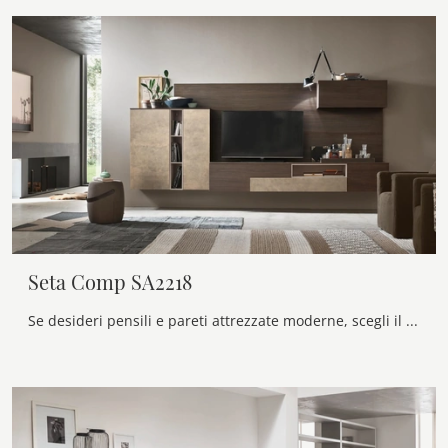
Seta Comp SA2218
Se desideri pensili e pareti attrezzate moderne, scegli il modello Seta Comp SA2218 di Maronese: clicca e scopri di più!