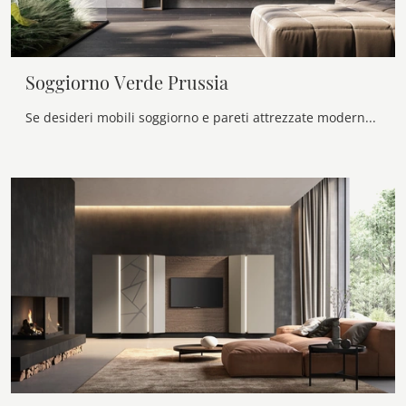
Soggiorno Verde Prussia
Se desideri mobili soggiorno e pareti attrezzate moderne, scegli il modello Soggiorno Verde Prussia di Voltan: clicca e scopri di più!