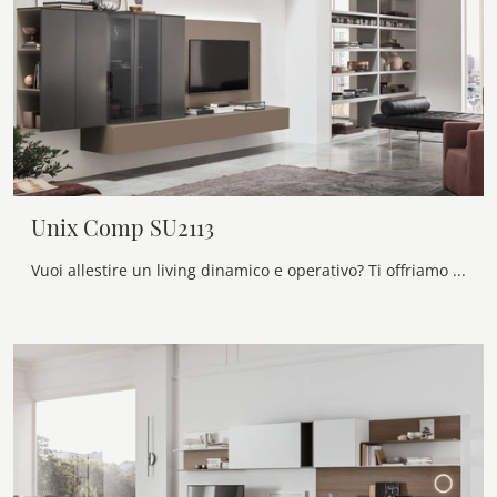
Unix Comp SU2113
Vuoi allestire un living dinamico e operativo? Ti offriamo la parete attrezzata Unix Comp SU2113 Maronese dalle forme decise moderne.