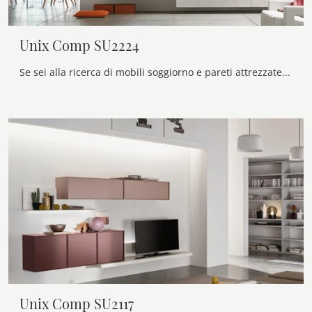
Unix Comp SU2224
Se sei alla ricerca di mobili soggiorno e pareti attrezzate moderne, opta per il modello Unix Comp SU2224 di Maronese: clicca e scopri di più!
Unix Comp SU2117