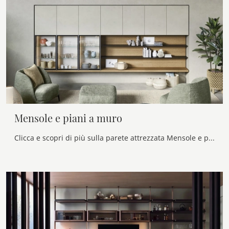
Mensole e piani a muro
Clicca e scopri di più sulla parete attrezzata Mensole e piani a muro della firma Novamobili: è la soluzione dalle linee moderne ideale per te.