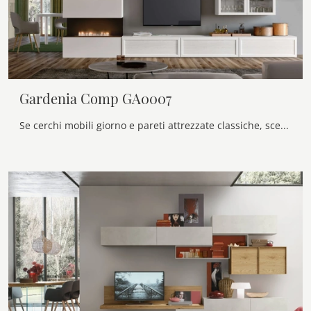
Gardenia Comp GA0007
Se cerchi mobili giorno e pareti attrezzate classiche, scegli il modello Gardenia Comp GA0007 di Maronese: clicca e ottieni informazioni!