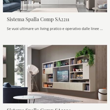
Sistema Spalla Comp SA2211
Se vuoi ultimare un living pratico e operativo dalle linee moderne, ti presentiamo la parete attrezzata Sistema Spalla Comp SA2211 Maronese.