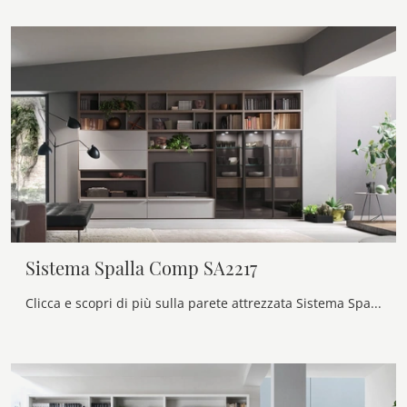
Sistema Spalla Comp SA2217
Clicca e scopri di più sulla parete attrezzata Sistema Spalla Comp SA2217 del marchio Maronese: è la soluzione dalle linee moderne perfetta per te.