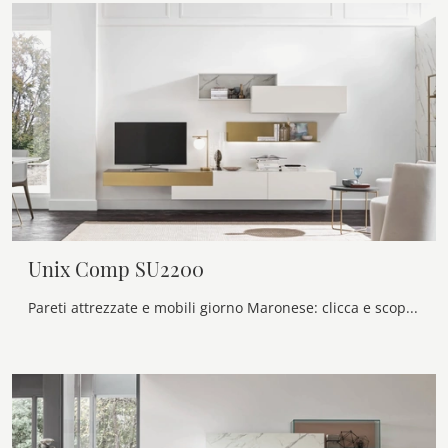
Unix Comp SU2200
Pareti attrezzate e mobili giorno Maronese: clicca e scopri il modello Unix Comp SU2200 e potrai valorizzare stanze moderne di ogni genere.