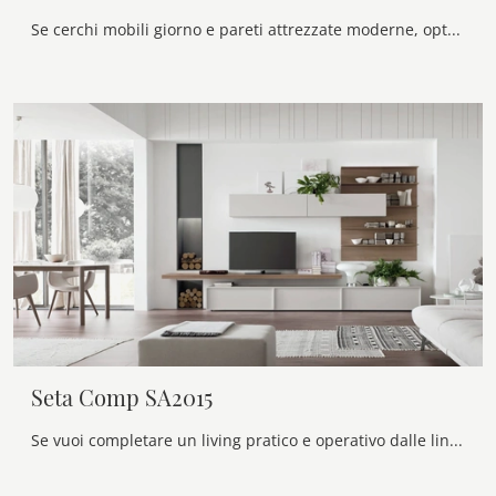
Se cerchi mobili giorno e pareti attrezzate moderne, opta per il modello Unix Comp SU2117 di Maronese: clicca e ottieni informazioni!
Seta Comp SA2015
Se vuoi completare un living pratico e operativo dalle linee moderne, ti offriamo la parete attrezzata Seta Comp SA2015 Maronese.