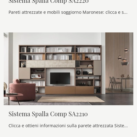
Sistema Spalla Comp SA2220
Pareti attrezzate e mobili soggiorno Maronese: clicca e scopri il modello Sistema Spalla Comp SA2220 e potrai impreziosire stanze moderne di ogni ...
Sistema Spalla Comp SA2210
Clicca e ottieni informazioni sulla parete attrezzata Sistema Spalla Comp SA2210 del brand Maronese: è la soluzione dalle linee moderne ideale per te.