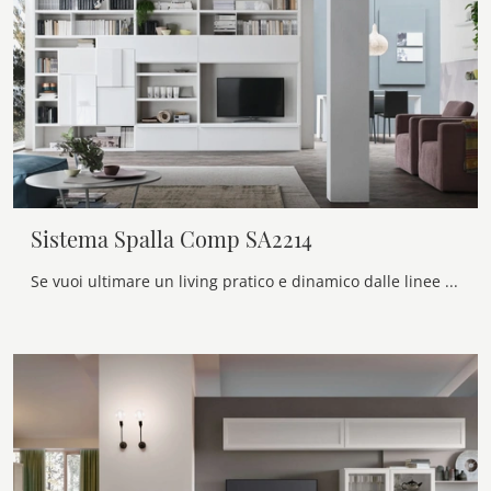
Sistema Spalla Comp SA2214
Se vuoi ultimare un living pratico e dinamico dalle linee moderne, ti offriamo la parete attrezzata Sistema Spalla Comp SA2214 Maronese.