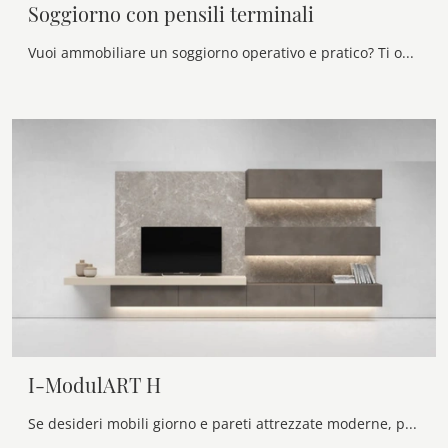
Soggiorno con pensili terminali
Vuoi ammobiliare un soggiorno operativo e pratico? Ti offriamo la parete attrezzata Soggiorno con pensili terminali Voltan dalle linee decise moderne.
I-ModulART H
Se desideri mobili giorno e pareti attrezzate moderne, prediligi il modello I-ModulART H di Presotto: clicca e ottieni informazioni!