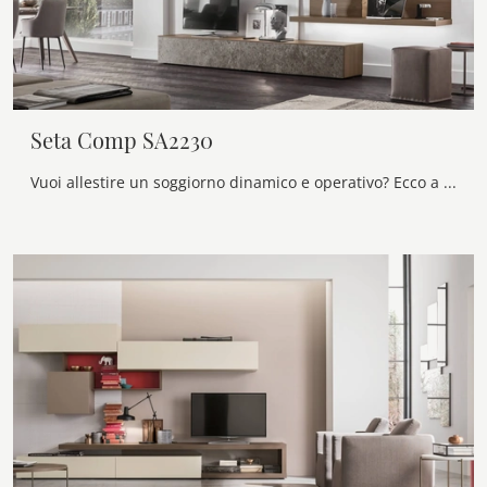
Seta Comp SA2230
Vuoi allestire un soggiorno dinamico e operativo? Ecco a te la parete attrezzata Seta Comp SA2230 Maronese dalle forme decise moderne.