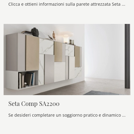
Clicca e ottieni informazioni sulla parete attrezzata Seta Comp SA2213 del brand Maronese: è la soluzione dalle linee moderne ideale per te.
Seta Comp SA2200
Se desideri completare un soggiorno pratico e dinamico dalle linee moderne, ti offriamo la parete attrezzata Seta Comp SA2200 Maronese.