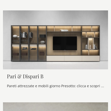
Pari & Dispari B
Pareti attrezzate e mobili giorno Presotto: clicca e scopri il modello Pari & Dispari B e potrai valorizzare stanze moderne di ogni genere.