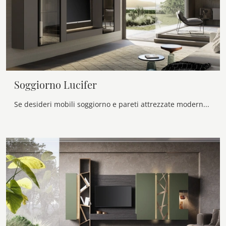
Soggiorno Lucifer
Se desideri mobili soggiorno e pareti attrezzate moderne, prediligi il modello Soggiorno Lucifer di Voltan: clicca e scopri di più!