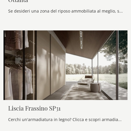
Se desideri una zona del riposo ammobiliata al meglio, scegli l'armadio Ottanta con ante battenti di Voltan!
Liscia Frassino SP31
Cerchi un'armadiatura in legno? Clicca e scopri armadiature a muro con ante scorrevoli di Veneran.