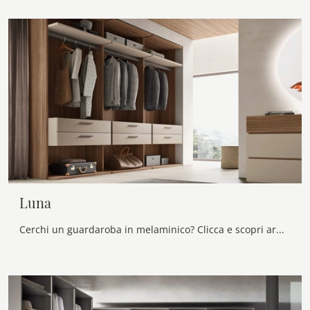
Luna
Cerchi un guardaroba in melaminico? Clicca e scopri armadiature cabine armadio con ante scorrevoli di Maronese.