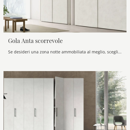
Gola Anta scorrevole
Se desideri una zona notte ammobiliata al meglio, scegli l'armadio Gola Anta scorrevole con ante scorrevoli di Maronese!