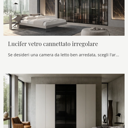
Lucifer vetro cannettato irregolare
Se desideri una camera da letto ben arredata, scegli l'armadio Lucifer vetro cannettato irregolare con ante battenti di Voltan!