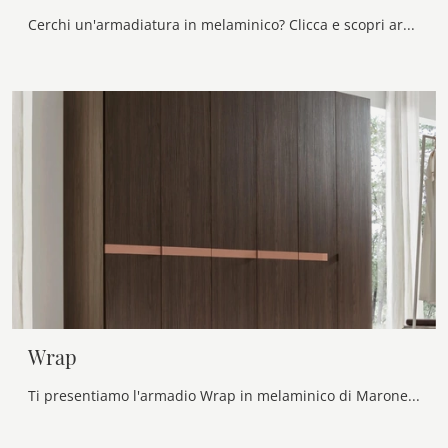
Cerchi un'armadiatura in melaminico? Clicca e scopri armadi a muro con ante scorrevoli di Maronese.
Wrap
Ti presentiamo l'armadio Wrap in melaminico di Maronese! Una ricca gamma di armadi a muro con ante battenti.