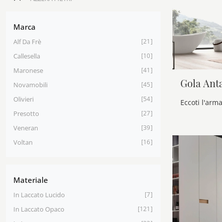
Marca
Alf Da Frè
21
Callesella
10
Maronese
41
Gola Anta
Novamobili
45
Olivieri
54
Presotto
27
Veneran
39
Voltan
16
Materiale
In Laccato Lucido
7
In Laccato Opaco
121