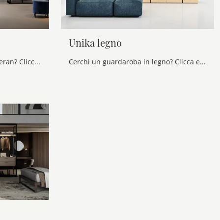
Unika legno
Cerchi un armadio Glass Veneran? Clicca subito! Gli armadi componibili con ante battenti ti aspettano.
Cerchi un guardaroba in legno? Clicca e scopri armadi componibili con ante battenti di Novamobili.