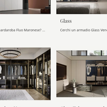
Glass
Cerchi un guardaroba Fluo Maronese? Clicca subito! Gli armadi componibili con ante battenti ti aspettano.