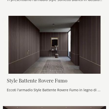
Style Battente Rovere Fumo
Eccoti l'armadio Style Battente Rovere Fumo in legno di Olivieri! Una ricca gamma di armadi a muro con ante battenti.