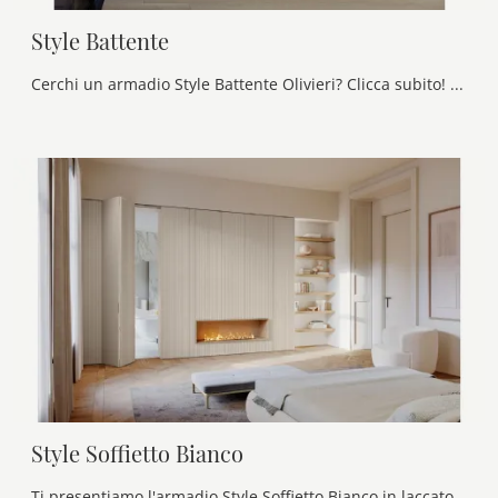
Style Battente
Cerchi un armadio Style Battente Olivieri? Clicca subito! Gli armadi a muro con ante battenti ti aspettano.
Style Soffietto Bianco
Ti presentiamo l'armadio Style Soffietto Bianco in laccato opaco di Olivieri! Una ricca gamma di armadi a muro con ante a soffietto.