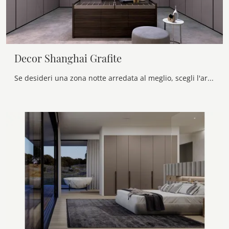
Decor Shanghai Grafite
Se desideri una zona notte arredata al meglio, scegli l'armadio Decor Shanghai Grafite con ante battenti di Olivieri!