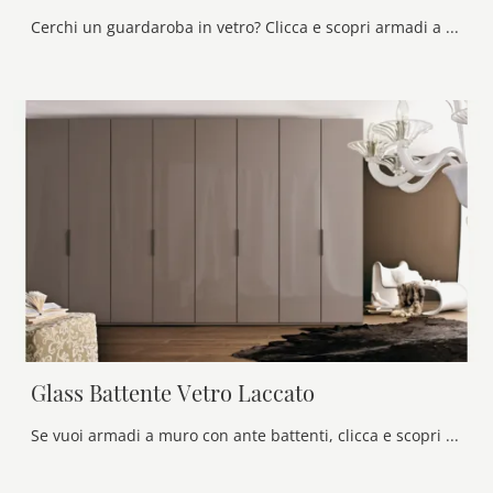
Cerchi un guardaroba in vetro? Clicca e scopri armadi a muro con ante scorrevoli di Olivieri.
Glass Battente Vetro Laccato
Se vuoi armadi a muro con ante battenti, clicca e scopri l'armadio Glass Battente Vetro Laccato di Olivieri in vetro.