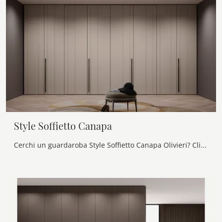
Style Soffietto Canapa
Cerchi un guardaroba Style Soffietto Canapa Olivieri? Clicca subito! Gli armadi a muro con ante a soffietto ti aspettano.