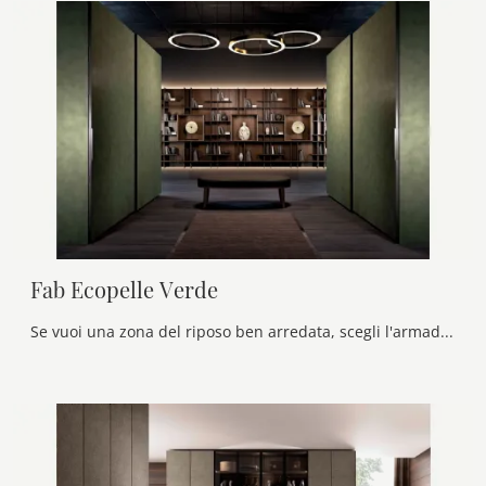
Fab Ecopelle Verde
Se vuoi una zona del riposo ben arredata, scegli l'armadio Fab Ecopelle Verde con ante scorrevoli di Olivieri!