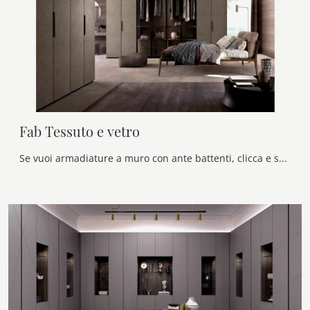
Fab Tessuto e vetro
Se vuoi armadiature a muro con ante battenti, clicca e scopri l'armadio Fab Tessuto e vetro di Olivieri in materico.