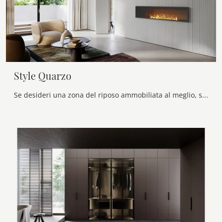
Style Quarzo
Se desideri una zona del riposo ammobiliata al meglio, scegli l'armadio Style Quarzo con ante a soffietto di Olivieri!