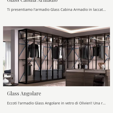
Ti presentiamo l'armadio Glass Cabina Armadio in laccato opaco di Olivieri! Una ricca gamma di armadi cabine armadio con ante battenti.
Glass Angolare
Eccoti l'armadio Glass Angolare in vetro di Olivieri! Una ricca gamma di armadi ad angolo con ante battenti.