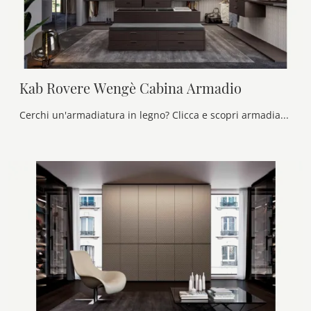
Kab Rovere Wengè Cabina Armadio
Cerchi un'armadiatura in legno? Clicca e scopri armadiature cabine armadio con ante scorrevoli di Olivieri.