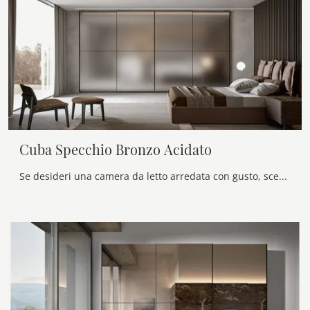
Cuba Specchio Bronzo Acidato
Se desideri una camera da letto arredata con gusto, scegli l'armadio Cuba Specchio Bronzo Acidato con ante scorrevoli di Veneran!