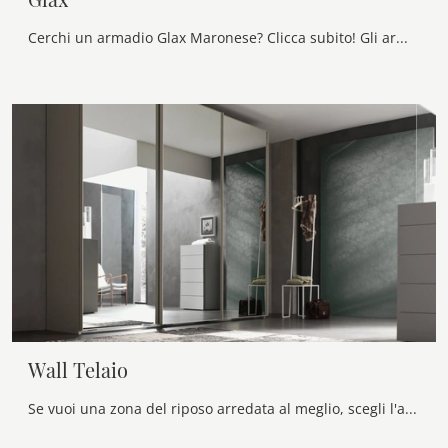
Cerchi un armadio Glax Maronese? Clicca subito! Gli armadi a muro con ante battenti ti attendono.
Wall Telaio
Se vuoi una zona del riposo arredata al meglio, scegli l'armadio Wall Telaio con ante scorrevoli di Maronese!