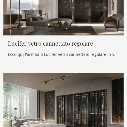
Lucifer vetro cannettato regolare
Ecco qui l'armadio Lucifer vetro cannettato regolare in vetro di Voltan! Una ricca gamma di armadi a muro con ante battenti.