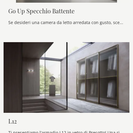
Go Up Specchio Battente
Se desideri una camera da letto arredata con gusto, scegli l'armadio Go Up Specchio Battente con ante battenti di Alf Da Frè!
L12
Ti presentiamo l'armadio L12 in vetro di Presotto! Una ricca gamma di armadi a muro con ante scorrevoli.