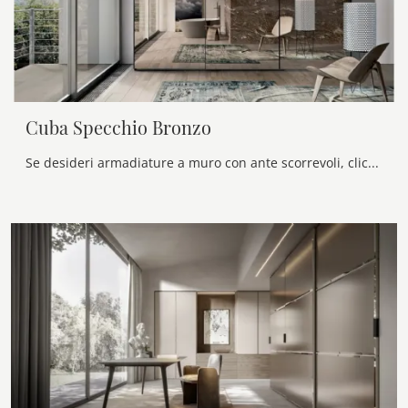
Cuba Specchio Bronzo
Se desideri armadiature a muro con ante scorrevoli, clicca e scopri l'armadio Cuba Specchio Bronzo di Veneran in vetro.