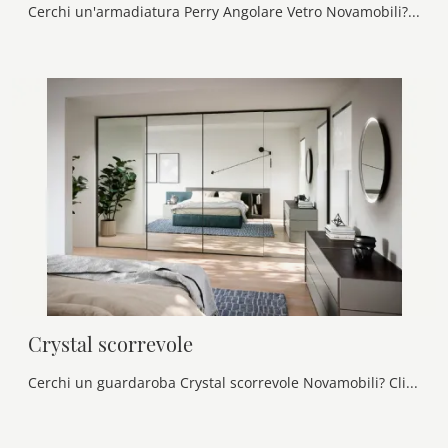
Cerchi un'armadiatura Perry Angolare Vetro Novamobili? Clicca subito! Gli armadi ad angolo con ante battenti ti attendono.
Crystal scorrevole
Cerchi un guardaroba Crystal scorrevole Novamobili? Clicca subito! Gli armadi a muro con ante scorrevoli ti aspettano.