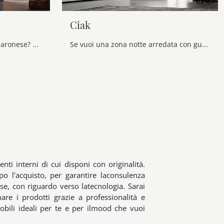
Ciak
Cerchi un guardaroba Fluo Maronese? Clicca subito! Gli armadi componibili con ante battenti ti aspettano.
Se vuoi una zona notte arredata con gusto, scegli l'armadio Ciak con ante scorrevoli di Maronese!
nti interni di cui disponi con originalità.
o l'acquisto, per garantire laconsulenza
sse, con riguardo verso latecnologia. Sarai
are i prodotti grazie a professionalità e
obili ideali per te e per ilmood che vuoi