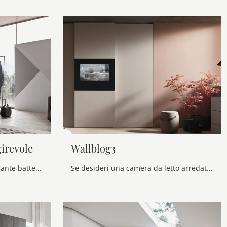
irevole
Wallblog3
Se cerchi armadi a muro con ante battenti, clicca e scopri l'armadio Step Up con anta TV girevole di Maronese in melaminico.
Se desideri una camera da letto arredata con gusto, scegli l'armadio Wallblog3 con ante scorrevoli di Maronese!