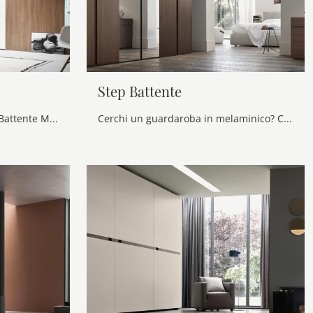
Step Battente
Cerchi un armadio Step Mid Battente Maronese? Clicca subito! Gli armadi ad angolo con ante battenti ti attendono.
Cerchi un guardaroba in melaminico? Clicca e scopri armadi a muro con ante battenti di Maronese.