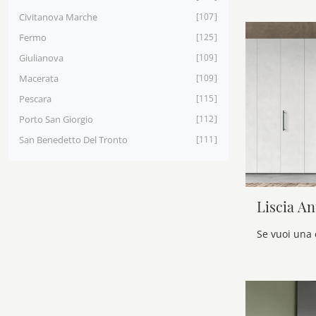
Civitanova Marche
107
Fermo
125
Giulianova
109
Macerata
109
Pescara
115
Porto San Giorgio
112
San Benedetto Del Tronto
111
Liscia An