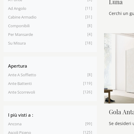
Luna
Ad Angolo
11
Cabine Armadio
31
Componibili
8
Per Mansarde
4
Su Misura
18
Apertura
Ante A Soffietto
8
Ante Battenti
119
Ante Scorrevoli
126
Gola Ant
I più visti a :
Ancona
99
Ascoli Piceno
125