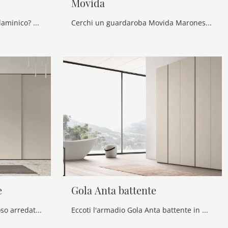
Movida
Cerchi un'armadiatura in melaminico? Clicca e scopri armadi cabine armadio con ante scorrevoli di Maronese.
Cerchi un guardaroba Movida Maronese? Clicca subito! Gli armadi cabine armadio con ante scorrevoli ti attendono.
e
Gola Anta battente
Se desideri una zona del riposo arredata al meglio, scegli l'armadio Liscia Anta scorrevole con ante scorrevoli di Maronese!
Eccoti l'armadio Gola Anta battente in melaminico di Maronese! Una ricca gamma di armadi componibili con ante battenti.