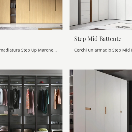
Step Mid Battente
Cerchi un'armadiatura Step Up Maronese? Clicca subito! Gli armadi a muro con ante battenti ti attendono.