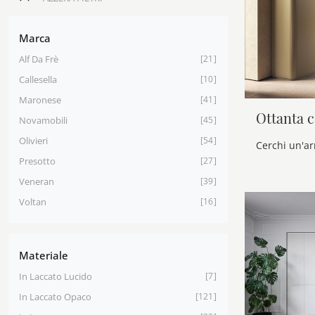
Marca
Alf Da Frè
21
Callesella
10
Maronese
41
Ottanta c
Novamobili
45
Olivieri
54
Presotto
27
Veneran
39
Voltan
16
Materiale
In Laccato Lucido
7
In Laccato Opaco
121