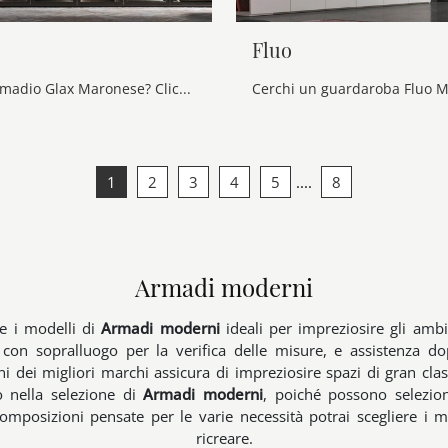
Fluo
Cerchi un armadio Glax Maronese? Clicca subito! Gli armadi a muro con ante battenti ti attendono.
1
2
3
4
5
....
8
Armadi moderni
re i modelli di
Armadi moderni
ideali per impreziosire gli ambie
con sopralluogo per la verifica delle misure, e assistenza dop
i dei migliori marchi assicura di impreziosire spazi di gran cla
do nella selezione di
Armadi moderni
, poiché possono selezion
composizioni pensate per le varie necessità potrai scegliere i m
ricreare.