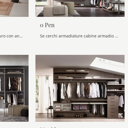
0 Pen
Se desideri armadiature a muro con ante battenti, clicca e scopri l'armadio Alfa Lineare di Novamobili in laccato opaco.
Se cerchi armadiature cabine armadio con ante scorrevoli, clicca e scopri l'armadio 0 Pen di Maronese in melaminico.