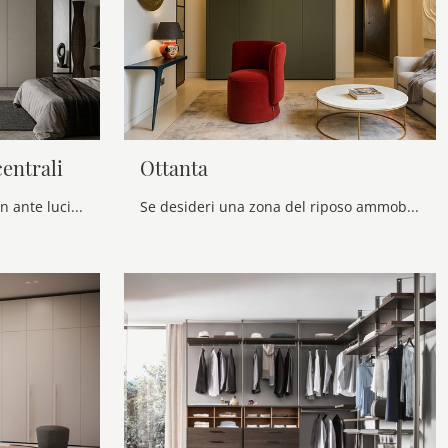
centrali
Ottanta
Cerchi un guardaroba Loft con ante lucifer centrali Voltan? Clicca subito! Gli armadi a muro con ante battenti ti attendono.
Se desideri una zona del riposo ammobiliata al meglio, scegli l'armadio Ottanta con ante battenti di Voltan!