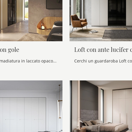
on gole
Loft con ante lucifer 
Cerchi un'armadiatura in laccato opaco? Clicca e scopri armadiature a muro con ante battenti di Voltan.