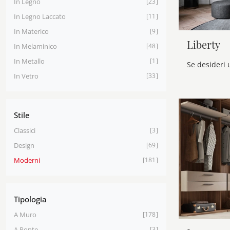
In Legno
23
In Legno Laccato
11
In Materico
9
Liberty
In Melaminico
48
In Metallo
1
In Vetro
33
Stile
Classici
3
Design
69
Moderni
181
Tipologia
A Muro
178
A Ponte
3