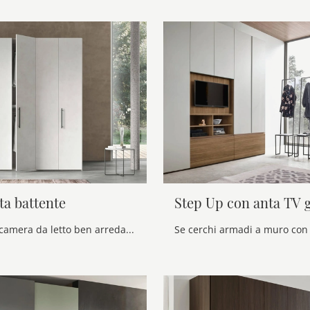
ta battente
Step Up con anta TV g
Se vuoi una camera da letto ben arredata, scegli l'armadio Liscia Anta battente con ante battenti di Maronese!