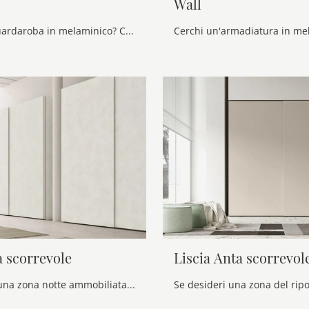
Wall
Cerchi un guardaroba in melaminico? Clicca e scopri armadiature cabine armadio con ante scorrevoli di Maronese.
a scorrevole
Liscia Anta scorrevol
Se desideri una zona notte ammobiliata al meglio, scegli l'armadio Gola Anta scorrevole con ante scorrevoli di Maronese!