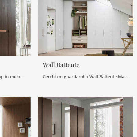
Wall Battente
Ti presentiamo l'armadio Wrap in melaminico di Maronese! Una ricca gamma di armadi a muro con ante battenti.
Cerchi un guardaroba Wall Battente Maronese? Clicca subito! Gli armadi per mansarde con ante battenti ti attendono.