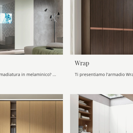
Wrap
Cerchi un'armadiatura in melaminico? Clicca e scopri armadi a muro con ante scorrevoli di Maronese.