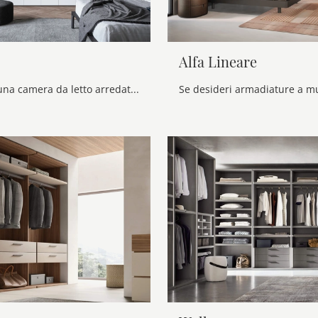
Alfa Lineare
Se desideri una camera da letto arredata al meglio, scegli l'armadio Liberty con ante battenti di Novamobili!