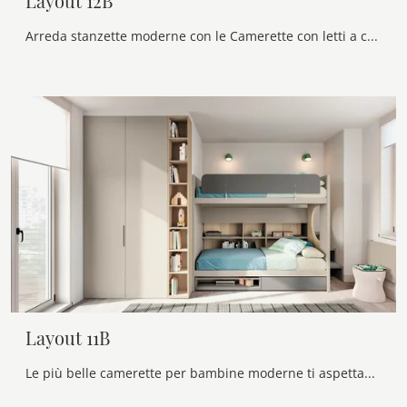
Layout 12B
Arreda stanzette moderne con le Camerette con letti a castello Doimo Cityline! Il modello Layout 12B in melaminico è per bambini.
Layout 11B
Le più belle camerette per bambine moderne ti aspettano! Scopri il modello Layout 11B di Doimo Cityline.