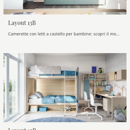
Layout 13B
Camerette con letti a castello per bambine: scopri il modello in melaminico Layout 13B di Doimo Cityline per stanzette moderne.