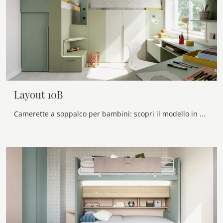
Layout 10B
Camerette a soppalco per bambini: scopri il modello in melaminico Layout 10B di Doimo Cityline per stanzette moderne.