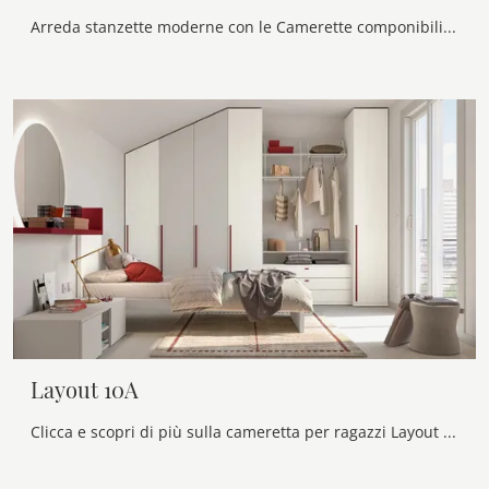
Arreda stanzette moderne con le Camerette componibili Doimo Cityline! Il modello Layout 11A in melaminico è per ragazzi.
Layout 10A
Clicca e scopri di più sulla cameretta per ragazzi Layout 10A! Le Camerette su misura Doimo Cityline ti attendono.