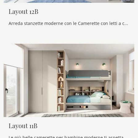
Layout 12B
Arreda stanzette moderne con le Camerette con letti a castello Doimo Cityline! Il modello Layout 12B in melaminico è per bambini.
Layout 11B
Le più belle camerette per bambine moderne ti aspettano! Scopri il modello Layout 11B di Doimo Cityline.