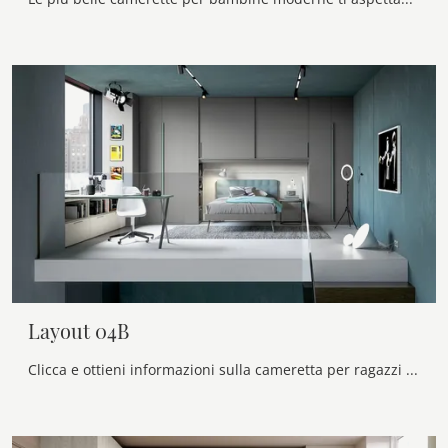
Layout 04B
Clicca e ottieni informazioni sulla cameretta per ragazzi Layout 04B! Le Camerette a ponte Doimo Cityline ti aspettano.