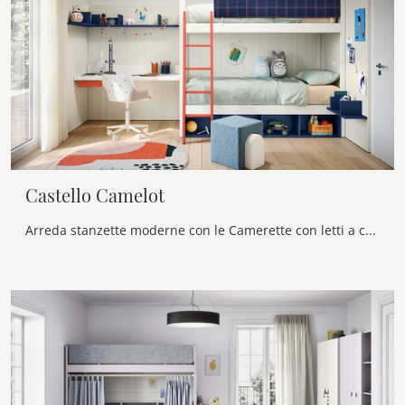
Castello Camelot
Arreda stanzette moderne con le Camerette con letti a castello Nidi! Il modello Castello Camelot in melaminico è per bambini.