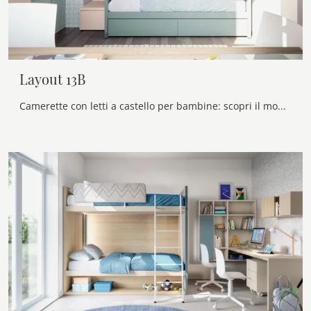
Layout 13B
Camerette con letti a castello per bambine: scopri il modello in melaminico Layout 13B di Doimo Cityline per stanzette moderne.