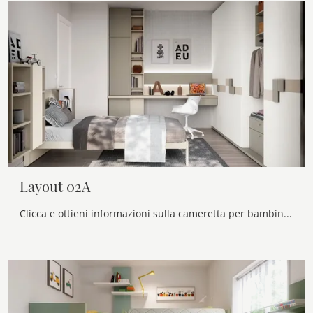
Layout 02A
Clicca e ottieni informazioni sulla cameretta per bambini Layout 02A! Le Camerette su misura Doimo Cityline ti attendono.