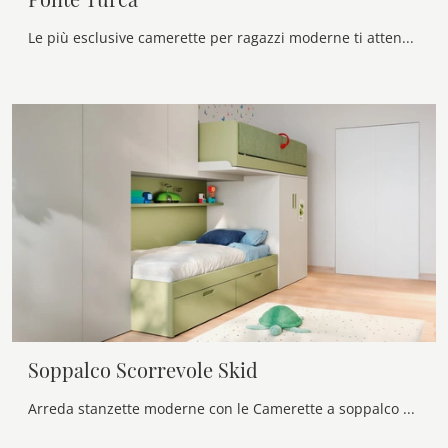
Le più esclusive camerette per ragazzi moderne ti attendono! Scopri il modello Ponte Turca di Nidi.
Soppalco Scorrevole Skid
Arreda stanzette moderne con le Camerette a soppalco Nidi! Il modello Soppalco Scorrevole Skid in melaminico è per bambine.