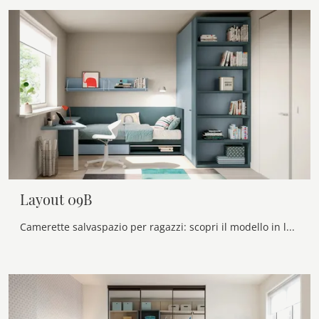
Layout 09B
Camerette salvaspazio per ragazzi: scopri il modello in laccato opaco Layout 09B di Doimo Cityline per stanzette moderne.