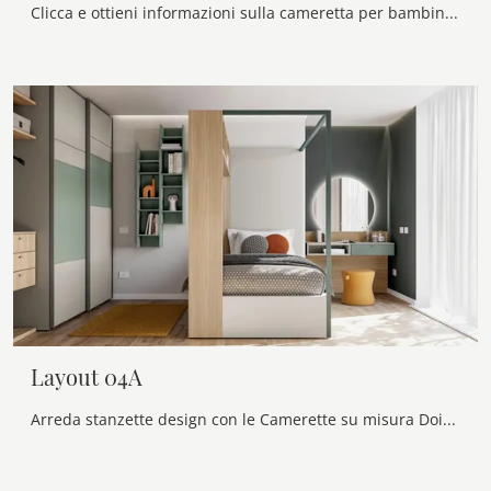
Clicca e ottieni informazioni sulla cameretta per bambini Layout 06A! Le Camerette componibili Doimo Cityline ti attendono.
Layout 04A
Arreda stanzette design con le Camerette su misura Doimo Cityline! Il modello Layout 04A in laccato opaco è per ragazzi.