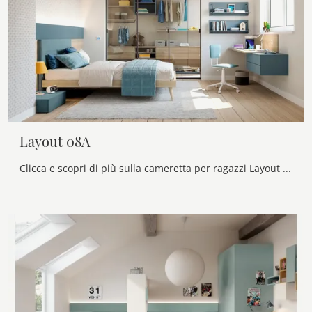
Layout 08A
Clicca e scopri di più sulla cameretta per ragazzi Layout 08A! Le Camerette componibili Doimo Cityline ti attendono.