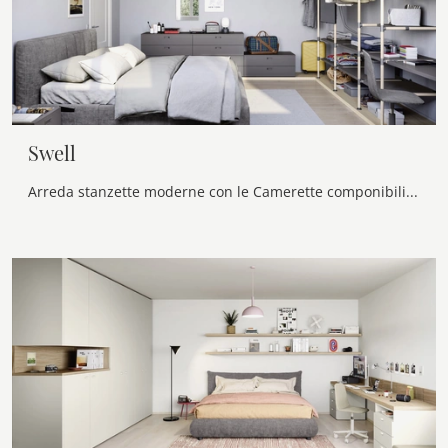
Swell
Arreda stanzette moderne con le Camerette componibili Nidi! Il modello Swell in melaminico è per ragazzi.