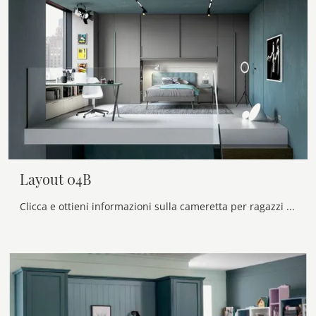
Layout 04B
Clicca e ottieni informazioni sulla cameretta per ragazzi Layout 04B! Le Camerette a ponte Doimo Cityline ti aspettano.