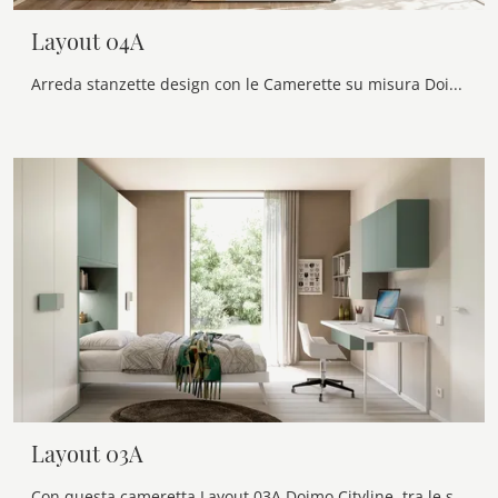
Layout 04A
Arreda stanzette design con le Camerette su misura Doimo Cityline! Il modello Layout 04A in laccato opaco è per ragazzi.
Layout 03A
Con questa cameretta Layout 03A Doimo Cityline, tra le soluzioni a ponte, potrai arredare stanze moderne per ragazzi.