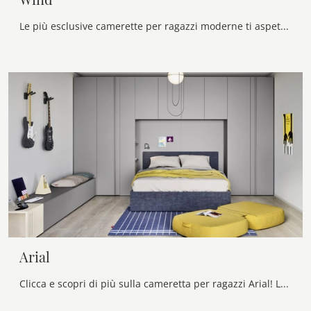
Le più esclusive camerette per ragazzi moderne ti aspettano! Scopri il modello Wind di Nidi.
Arial
Clicca e scopri di più sulla cameretta per ragazzi Arial! Le Camerette a ponte Nidi ti attendono.