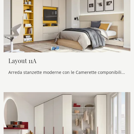
Layout 11A
Arreda stanzette moderne con le Camerette componibili Doimo Cityline! Il modello Layout 11A in melaminico è per ragazzi.