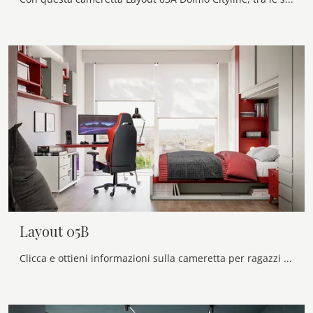
Layout 05B
Clicca e ottieni informazioni sulla cameretta per ragazzi Layout 05B! Le Camerette a ponte Doimo Cityline ti attendono.