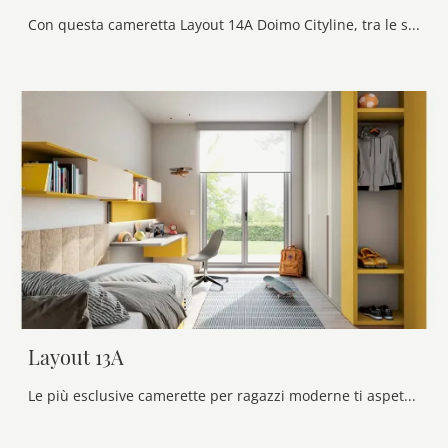
Con questa cameretta Layout 14A Doimo Cityline, tra le soluzioni componibili, potrai progettare stanze moderne per ragazzi.
Layout 13A
Le più esclusive camerette per ragazzi moderne ti aspettano! Scopri il modello Layout 13A di Doimo Cityline.