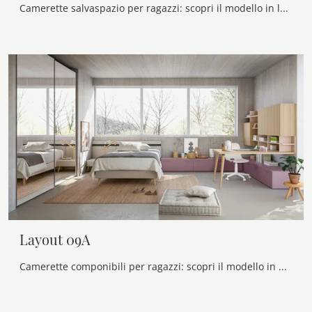
Camerette salvaspazio per ragazzi: scopri il modello in laccato opaco Layout 09B di Doimo Cityline per stanzette moderne.
Layout 09A
Camerette componibili per ragazzi: scopri il modello in melaminico Layout 09A di Doimo Cityline per stanzette moderne.