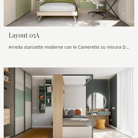
Layout 05A
Arreda stanzette moderne con le Camerette su misura Doimo Cityline! Il modello Layout 05A in melaminico è per ragazzi.