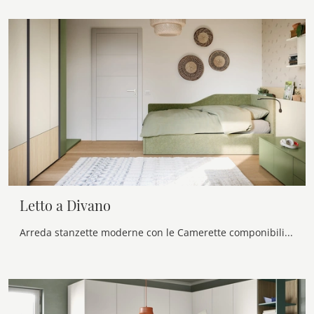
Letto a Divano
Arreda stanzette moderne con le Camerette componibili Nidi! Il modello Letto a Divano in melaminico è per ragazzi.