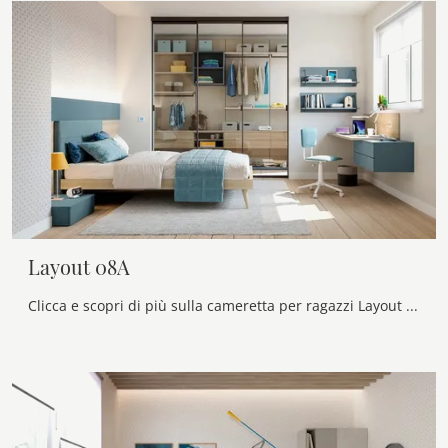
Layout 08A
Clicca e scopri di più sulla cameretta per ragazzi Layout 08A! Le Camerette componibili Doimo Cityline ti attendono.