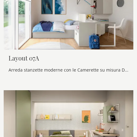
Layout 07A
Arreda stanzette moderne con le Camerette su misura Doimo Cityline! Il modello Layout 07A in laccato opaco è per ragazzi.