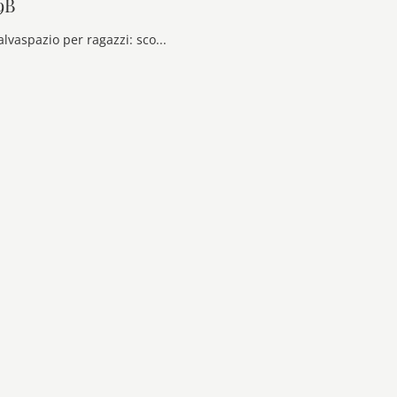
9B
Camerette salvaspazio per ragazzi: scopri il modello in laccato opaco Layout 09B di Doimo Cityline per stanzette moderne.