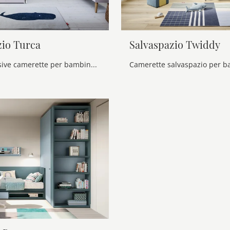
zio Turca
Salvaspazio Twiddy
Le più esclusive camerette per bambine moderne ti attendono! Scopri il modello Salvaspazio Turca di Nidi.