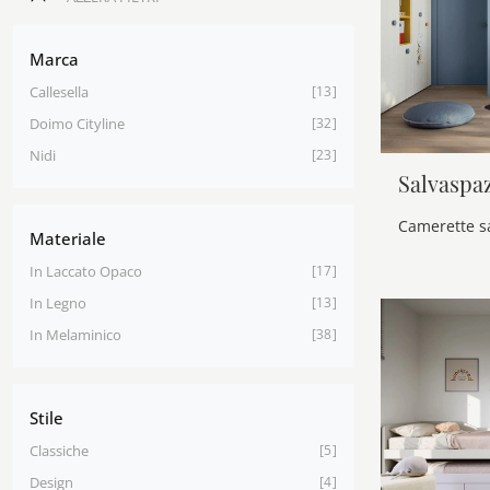
Marca
Callesella
13
Doimo Cityline
32
Nidi
23
Salvaspaz
Materiale
In Laccato Opaco
17
In Legno
13
In Melaminico
38
Stile
Classiche
5
Design
4