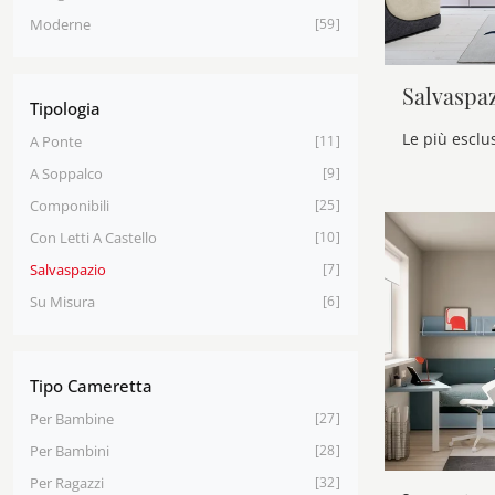
Moderne
59
Salvaspa
Tipologia
A Ponte
11
A Soppalco
9
Componibili
25
Con Letti A Castello
10
Salvaspazio
7
Su Misura
6
Tipo Cameretta
Per Bambine
27
Per Bambini
28
Per Ragazzi
32