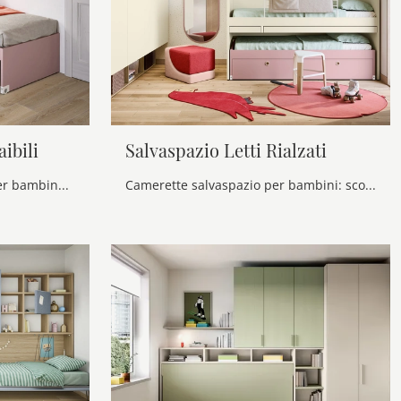
aibili
Salvaspazio Letti Rialzati
Le più esclusive camerette per bambine moderne ti attendono! Scopri il modello Salvaspazio Letti Estraibili di Nidi.
Camerette salvaspazio per bambini: scopri il modello in melaminico Salvaspazio Letti Rialzati di Nidi per stanzette moderne.