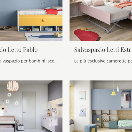
io Letto Pablo
Salvaspazio Letti Estr
Camerette salvaspazio per bambini: scopri il modello in melaminico Salvaspazio Letto Pablo di Nidi per stanzette moderne.