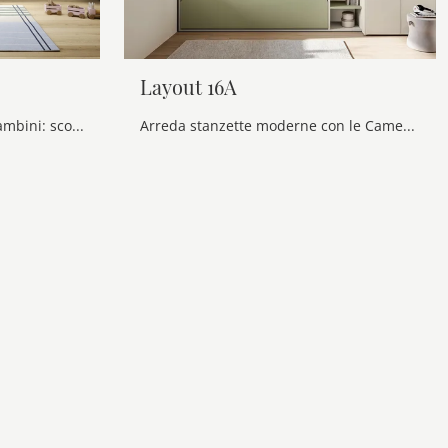
Layout 16A
Camerette salvaspazio per bambini: scopri il modello in melaminico Salvaspazio Twiddy di Nidi per stanzette moderne.
Arreda stanzette moderne con le Camerette salvaspazio Doimo Cityline! Il modello Layout 16A in melaminico è per ragazzi.