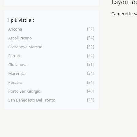
Layout 0
I più visti a :
Ancona
32
Ascoli Piceno
34
Civitanova Marche
29
Fermo
29
Giulianova
31
Macerata
24
Pescara
24
Porto San Giorgio
40
San Benedetto Del Tronto
29