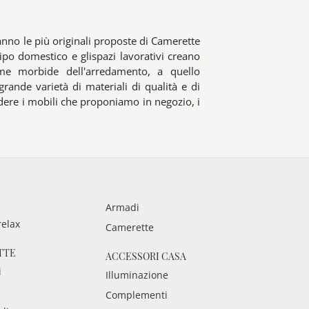
ranno le più originali proposte di Camerette
tipo domestico e glispazi lavorativi creano
orme morbide dell'arredamento, a quello
ande varietà di materiali di qualità e di
vedere i mobili che proponiamo in negozio, i
Armadi
relax
Camerette
TTE
ACCESSORI CASA
i
Illuminazione
Complementi