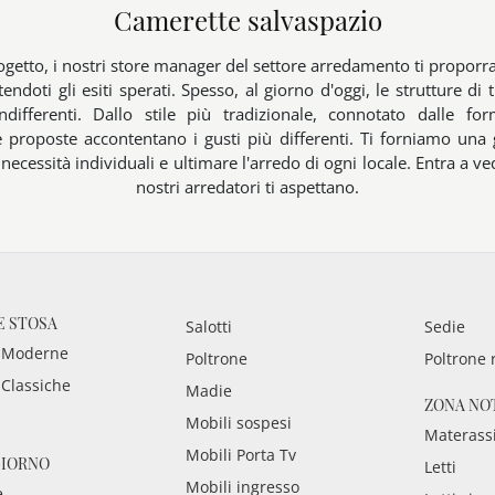
Camerette salvaspazio
progetto, i nostri store manager del settore arredamento ti propor
ndoti gli esiti sperati. Spesso, al giorno d'oggi, le strutture di 
differenti. Dallo stile più tradizionale, connotato dalle f
proposte accontentano i gusti più differenti. Ti forniamo una gr
 necessità individuali e ultimare l'arredo di ogni locale. Entra a 
nostri arredatori ti aspettano.
E STOSA
Salotti
Sedie
 Moderne
Poltrone
Poltrone 
 Classiche
Madie
ZONA NO
Mobili sospesi
Materass
Mobili Porta Tv
GIORNO
Letti
Mobili ingresso
e