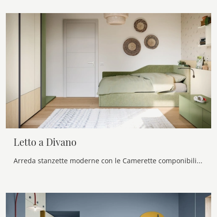
Letto a Divano
Arreda stanzette moderne con le Camerette componibili Nidi! Il modello Letto a Divano in melaminico è per ragazzi.