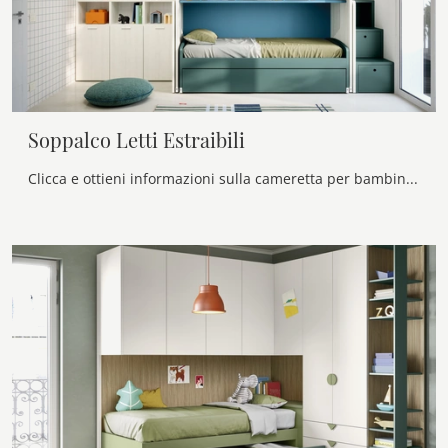
Soppalco Letti Estraibili
Clicca e ottieni informazioni sulla cameretta per bambini Soppalco Letti Estraibili! Le Camerette a soppalco Nidi ti attendono.