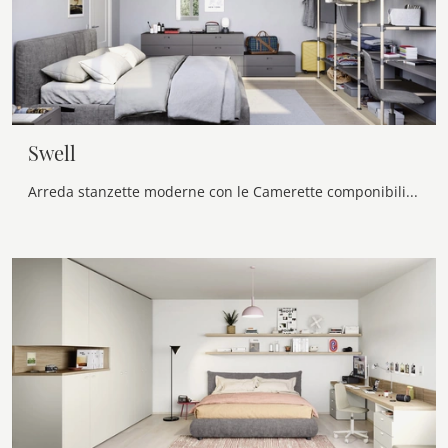
Swell
Arreda stanzette moderne con le Camerette componibili Nidi! Il modello Swell in melaminico è per ragazzi.