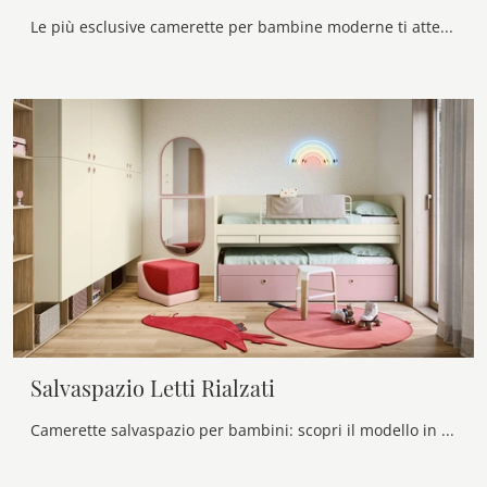
Le più esclusive camerette per bambine moderne ti attendono! Scopri il modello Salvaspazio Letti Estraibili di Nidi.
Salvaspazio Letti Rialzati
Camerette salvaspazio per bambini: scopri il modello in melaminico Salvaspazio Letti Rialzati di Nidi per stanzette moderne.