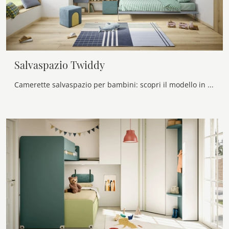
Salvaspazio Twiddy
Camerette salvaspazio per bambini: scopri il modello in melaminico Salvaspazio Twiddy di Nidi per stanzette moderne.