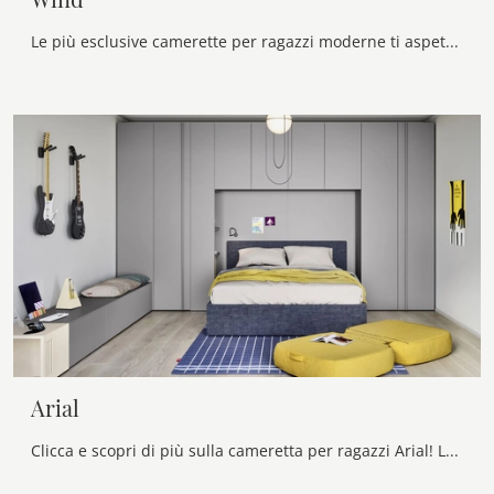
Le più esclusive camerette per ragazzi moderne ti aspettano! Scopri il modello Wind di Nidi.
Arial
Clicca e scopri di più sulla cameretta per ragazzi Arial! Le Camerette a ponte Nidi ti attendono.