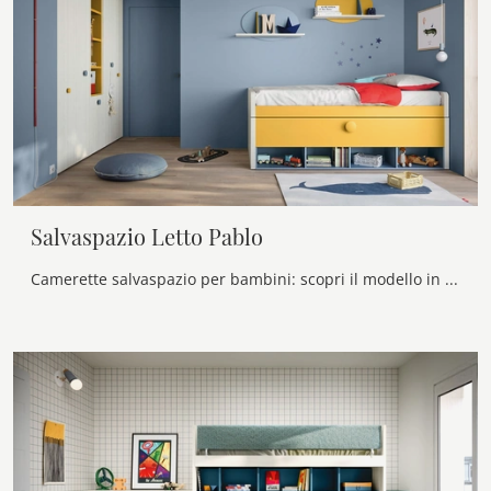
Salvaspazio Letto Pablo
Camerette salvaspazio per bambini: scopri il modello in melaminico Salvaspazio Letto Pablo di Nidi per stanzette moderne.