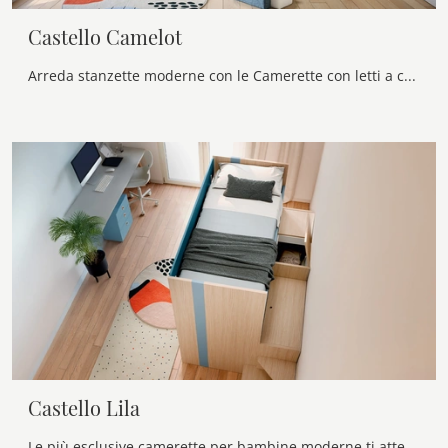
Castello Camelot
Arreda stanzette moderne con le Camerette con letti a castello Nidi! Il modello Castello Camelot in melaminico è per bambini.
Castello Lila
Le più esclusive camerette per bambine moderne ti attendono! Scopri il modello Castello Lila di Nidi.