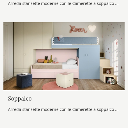
Arreda stanzette moderne con le Camerette a soppalco Nidi! Il modello Soppalco Scorrevole Skid in melaminico è per bambine.
Soppalco
Arreda stanzette moderne con le Camerette a soppalco Nidi! Il modello Soppalco in melaminico è per bambine.