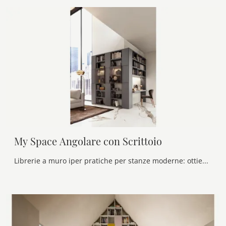
My Space Angolare con Scrittoio
Librerie a muro iper pratiche per stanze moderne: ottieni informazioni sul modello My Space Angolare con Scrittoio del marchio Alf Da Frè!