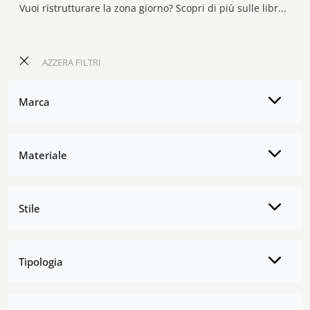
Vuoi ristrutturare la zona giorno? Scopri di più sulle librerie moderne a muro e arreda i tuoi locali con il modello Dress Code Family House.
AZZERA FILTRI
Marca
Materiale
Stile
Tipologia