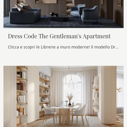
Dress Code The Gentleman's Apartment
Clicca e scopri le Librerie a muro moderne! Il modello Dress Code The Gentleman's Apartment Olivieri saprà completare un living pratico e operativo.