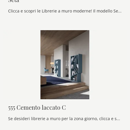
Clicca e scopri le Librerie a muro moderne! Il modello Seta Maronese saprà completare un soggiorno dinamico e operativo.
555 Cemento laccato C
Se desideri librerie a muro per la zona giorno, clicca e scopri le nostre soluzioni design: il modello 555 Cemento laccato C Voltan ti attende!