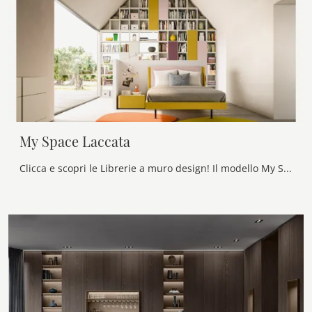
My Space Laccata
Clicca e scopri le Librerie a muro design! Il modello My Space Laccata Alf Da Frè saprà ultimare un living pratico e dinamico.