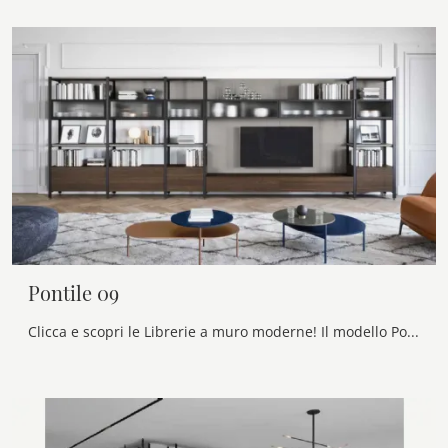
Pontile 09
Clicca e scopri le Librerie a muro moderne! Il modello Pontile 09 Novamobili saprà ultimare un soggiorno pratico e dinamico.