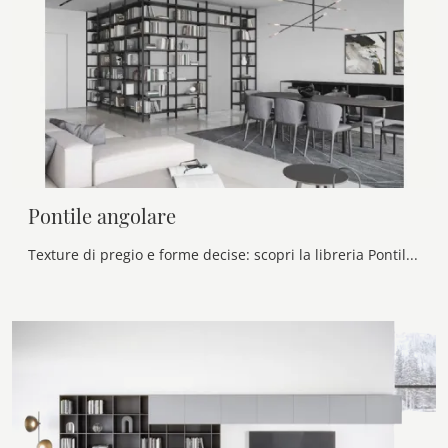
Pontile angolare
Texture di pregio e forme decise: scopri la libreria Pontile angolare di Novamobili tra le più belle Librerie moderne a muro.