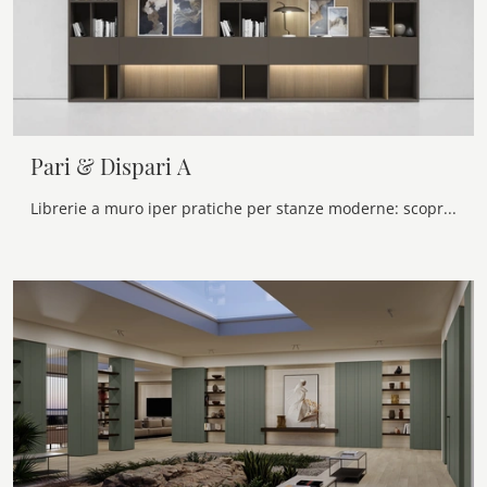
Pari & Dispari A
Librerie a muro iper pratiche per stanze moderne: scopri di più sul modello Pari & Dispari A della marca Presotto!