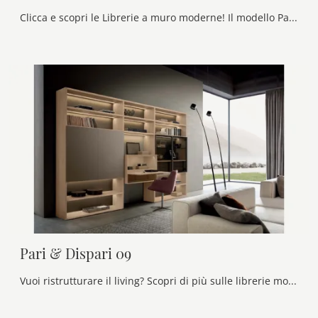
Clicca e scopri le Librerie a muro moderne! Il modello Pari & Dispari 11 Presotto saprà ultimare un living pratico e operativo.
Pari & Dispari 09
Vuoi ristrutturare il living? Scopri di più sulle librerie moderne a muro e arreda i tuoi spazi con il modello Pari & Dispari 09.