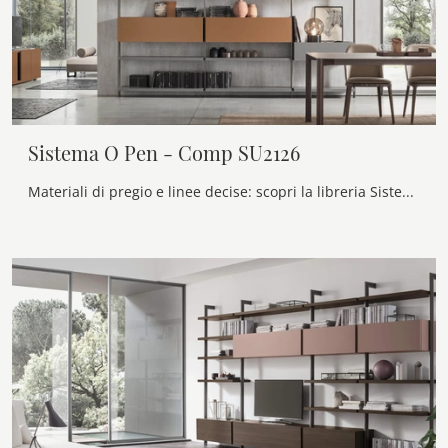
Sistema O Pen - Comp SU2126
Materiali di pregio e linee decise: scopri la libreria Sistema O Pen - Comp SU2126 di Maronese tra le più belle Librerie moderne componibili.