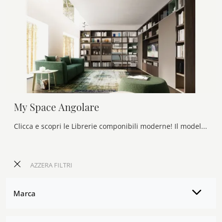
My Space Angolare
Clicca e scopri le Librerie componibili moderne! Il modello My Space Angolare Alf Da Frè saprà completare un living operativo e pratico.
AZZERA FILTRI
Marca