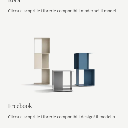
Clicca e scopri le Librerie componibili moderne! Il modello Kora Maronese saprà ultimare un living dinamico e operativo.
Freebook
Clicca e scopri le Librerie componibili design! Il modello Freebook Novamobili saprà ultimare un living operativo e pratico.