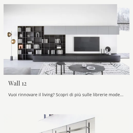
Wall 12
Vuoi rinnovare il living? Scopri di più sulle librerie moderne a muro e arreda i tuoi locali con il modello Wall 12.