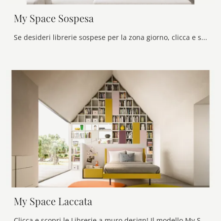
My Space Sospesa
Se desideri librerie sospese per la zona giorno, clicca e scopri le nostre soluzioni moderne: il modello My Space Sospesa Alf Da Frè ti aspetta!
My Space Laccata
Clicca e scopri le Librerie a muro design! Il modello My Space Laccata Alf Da Frè saprà ultimare un living pratico e dinamico.