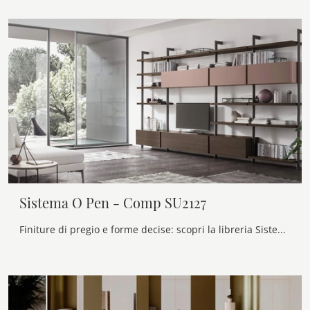
Sistema O Pen - Comp SU2127
Finiture di pregio e forme decise: scopri la libreria Sistema O Pen - Comp SU2127 di Maronese tra le più esclusive Librerie moderne componibili.