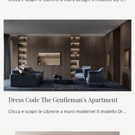
Dress Code The Gentleman's Apartment
Clicca e scopri le Librerie a muro moderne! Il modello Dress Code The Gentleman's Apartment Olivieri saprà completare un living pratico e operativo.