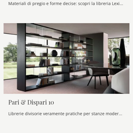
Materiali di pregio e forme decise: scopri la libreria Lexington bifacciale di Bontempi tra le più originali Librerie design divisorie.
Pari & Dispari 10
Librerie divisorie veramente pratiche per stanze moderne: scopri di più sul modello Pari & Dispari 10 della firma Presotto!