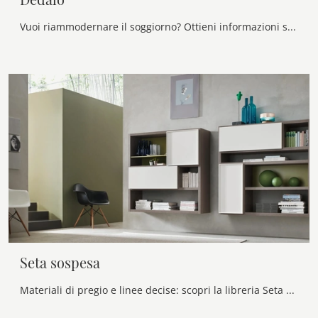
Vuoi riammodernare il soggiorno? Ottieni informazioni sulle librerie design divisorie e arreda i tuoi spazi con il modello Dedalo.
Seta sospesa
Materiali di pregio e linee decise: scopri la libreria Seta sospesa di Maronese tra le più originali Librerie moderne sospese.