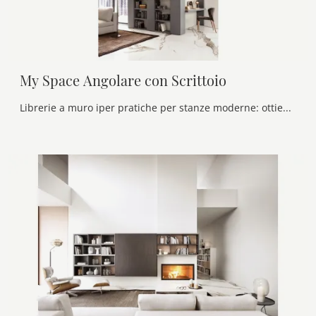
My Space Angolare con Scrittoio
Librerie a muro iper pratiche per stanze moderne: ottieni informazioni sul modello My Space Angolare con Scrittoio del marchio Alf Da Frè!