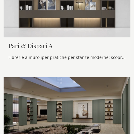
Pari & Dispari A
Librerie a muro iper pratiche per stanze moderne: scopri di più sul modello Pari & Dispari A della marca Presotto!