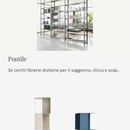
Pontile
Se cerchi librerie divisorie per il soggiorno, clicca e scopri le nostre soluzioni moderne: il modello Pontile Novamobili ti attende!