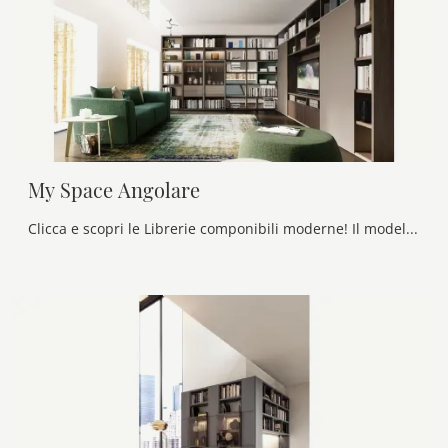
My Space Angolare
Clicca e scopri le Librerie componibili moderne! Il modello My Space Angolare Alf Da Frè saprà completare un living operativo e pratico.