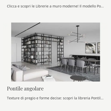
Clicca e scopri le Librerie a muro moderne! Il modello Pontile 09 Novamobili saprà ultimare un soggiorno pratico e dinamico.
Pontile angolare
Texture di pregio e forme decise: scopri la libreria Pontile angolare di Novamobili tra le più belle Librerie moderne a muro.