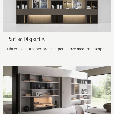
Pari & Dispari A
Librerie a muro iper pratiche per stanze moderne: scopri di più sul modello Pari & Dispari A della marca Presotto!