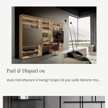
Pari & Dispari 09
Vuoi ristrutturare il living? Scopri di più sulle librerie moderne a muro e arreda i tuoi spazi con il modello Pari & Dispari 09.