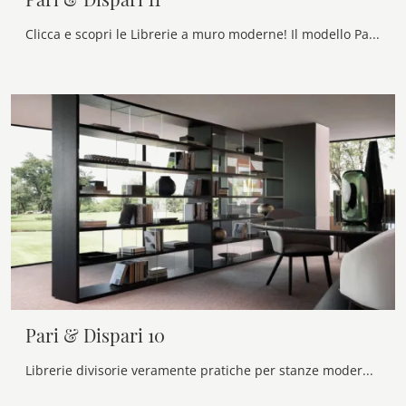
Clicca e scopri le Librerie a muro moderne! Il modello Pari & Dispari 11 Presotto saprà ultimare un living pratico e operativo.
Pari & Dispari 10
Librerie divisorie veramente pratiche per stanze moderne: scopri di più sul modello Pari & Dispari 10 della firma Presotto!