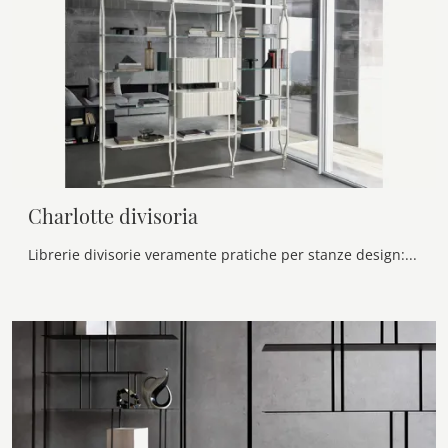
Charlotte divisoria
Librerie divisorie veramente pratiche per stanze design: ottieni informazioni sul modello Charlotte divisoria del brand Bontempi!