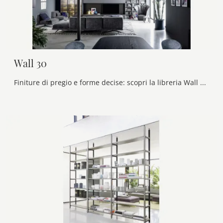
Wall 30
Finiture di pregio e forme decise: scopri la libreria Wall 30 di Novamobili tra le più originali Librerie moderne a muro.