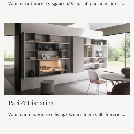
Vuoi ristrutturare il soggiorno? Scopri di più sulle librerie moderne sospese e arreda i tuoi spazi con il modello Butterfly.
Pari & Dispari 12
Vuoi riammodernare il living? Scopri di più sulle librerie moderne sospese e arreda i tuoi locali con il modello Pari & Dispari 12.