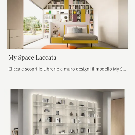
My Space Laccata
Clicca e scopri le Librerie a muro design! Il modello My Space Laccata Alf Da Frè saprà ultimare un living pratico e dinamico.