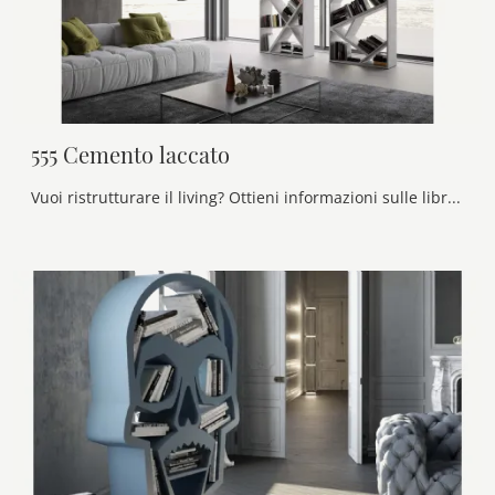
555 Cemento laccato
Vuoi ristrutturare il living? Ottieni informazioni sulle librerie design divisorie e arreda i tuoi locali con il modello 555 Cemento laccato.