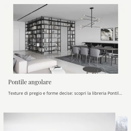
Pontile angolare
Texture di pregio e forme decise: scopri la libreria Pontile angolare di Novamobili tra le più belle Librerie moderne a muro.