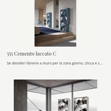
555 Cemento laccato C
Se desideri librerie a muro per la zona giorno, clicca e scopri le nostre soluzioni design: il modello 555 Cemento laccato C Voltan ti attende!