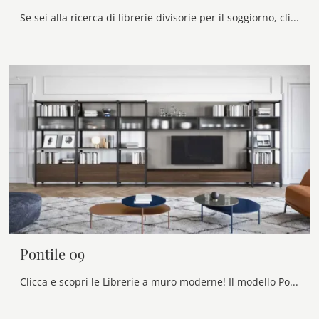
Se sei alla ricerca di librerie divisorie per il soggiorno, clicca e scopri le nostre soluzioni design: il modello Bifacciale a terra Voltan ti ...
Pontile 09
Clicca e scopri le Librerie a muro moderne! Il modello Pontile 09 Novamobili saprà ultimare un soggiorno pratico e dinamico.