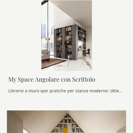
My Space Angolare con Scrittoio
Librerie a muro iper pratiche per stanze moderne: ottieni informazioni sul modello My Space Angolare con Scrittoio del marchio Alf Da Frè!