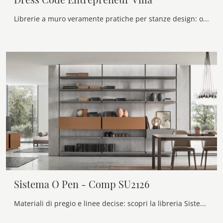
Librerie a muro veramente pratiche per stanze design: ottieni informazioni sul modello Dress Code Entrepreneur Villa del marchio Olivieri!
Sistema O Pen - Comp SU2126
Materiali di pregio e linee decise: scopri la libreria Sistema O Pen - Comp SU2126 di Maronese tra le più belle Librerie moderne componibili.