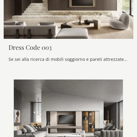
Dress Code 003
Se sei alla ricerca di mobili soggiorno e pareti attrezzate moderne, prediligi il modello Dress Code 003 di Olivieri: clicca e ottieni informazioni!