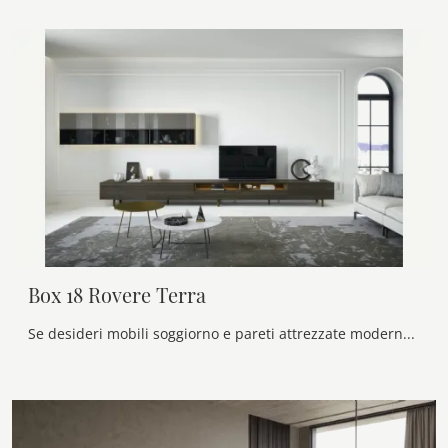
Box 18 Rovere Terra
Se desideri mobili soggiorno e pareti attrezzate moderne, scegli il modello Box 18 Rovere Terra di Novamobili: clicca e scopri di più!