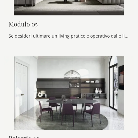
Modulo 05
Se desideri ultimare un living pratico e operativo dalle linee classiche, ti offriamo la parete attrezzata Modulo 05 Veneran.