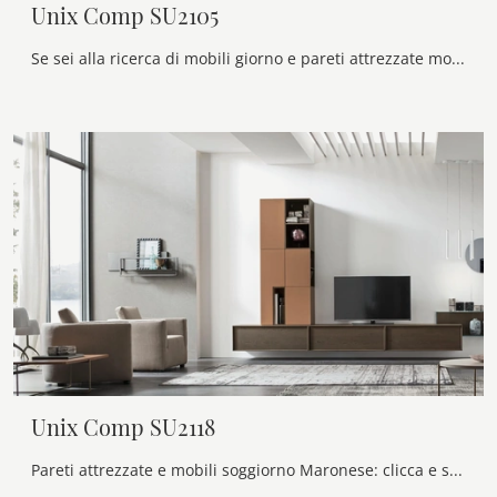
Unix Comp SU2105
Se sei alla ricerca di mobili giorno e pareti attrezzate moderne, scegli il modello Unix Comp SU2105 di Maronese: clicca e ottieni informazioni!
Unix Comp SU2118
Pareti attrezzate e mobili soggiorno Maronese: clicca e scopri il modello Unix Comp SU2118 e potrai impreziosire stanze moderne di ogni tipo.