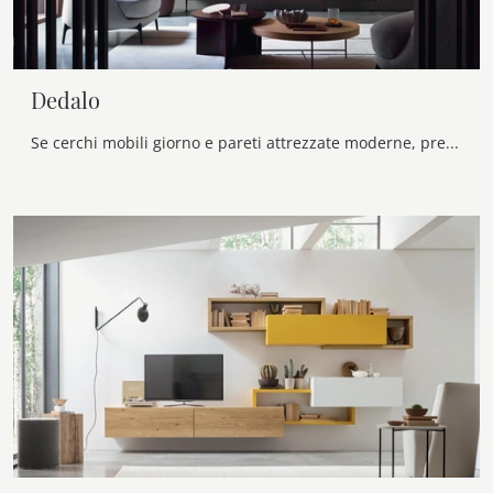
Dedalo
Se cerchi mobili giorno e pareti attrezzate moderne, prediligi il modello Dedalo di Novamobili: clicca e scopri di più!