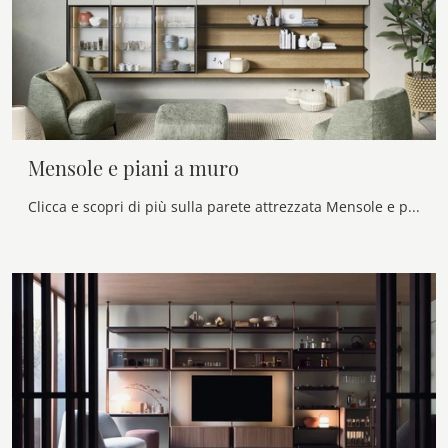
Mensole e piani a muro
Clicca e scopri di più sulla parete attrezzata Mensole e piani a muro della firma Novamobili: è la soluzione dalle linee moderne ideale per te.