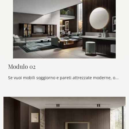
Modulo 02
Se vuoi mobili soggiorno e pareti attrezzate moderne, opta per il modello Modulo 02 di Veneran: clicca e scopri di più!