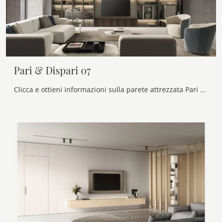
Pari & Dispari 07
Clicca e ottieni informazioni sulla parete attrezzata Pari & Dispari 07 del brand Presotto: è la soluzione dalle linee moderne perfetta per te.