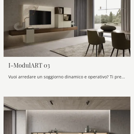
I-ModulART 03
Vuoi arredare un soggiorno dinamico e operativo? Ti presentiamo la parete attrezzata I-ModulART 03 Presotto dalle linee decise moderne.