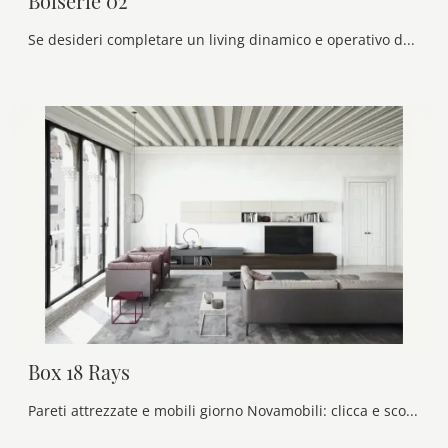
Boiserie 02
Se desideri completare un living dinamico e operativo dalle linee moderne, ti presentiamo la parete attrezzata Boiserie 02 Novamobili.
Box 18 Rays
Pareti attrezzate e mobili giorno Novamobili: clicca e scopri il modello Box 18 Rays e potrai valorizzare stanze moderne di ogni genere.