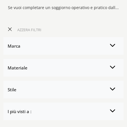
Se vuoi completare un soggiorno operativo e pratico dalle linee moderne, ecco a te la parete attrezzata Dress Code 001 Olivieri.
AZZERA FILTRI
Marca
Materiale
Stile
I più visti a :