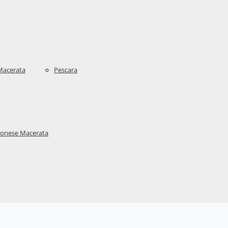
Macerata
Pescara
aronese Macerata