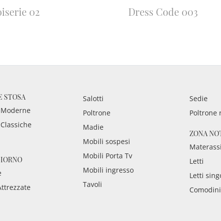
iserie 02
Dress Code 003
E STOSA
Salotti
Sedie
 Moderne
Poltrone
Poltrone 
 Classiche
Madie
ZONA NO
Mobili sospesi
Materass
Mobili Porta Tv
GIORNO
Letti
Mobili ingresso
e
Letti sing
Tavoli
Attrezzate
Comodini