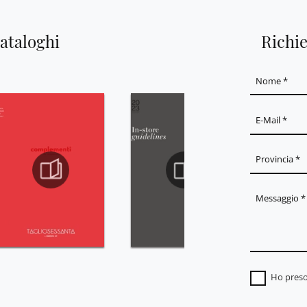
cataloghi
Richi
Ho preso