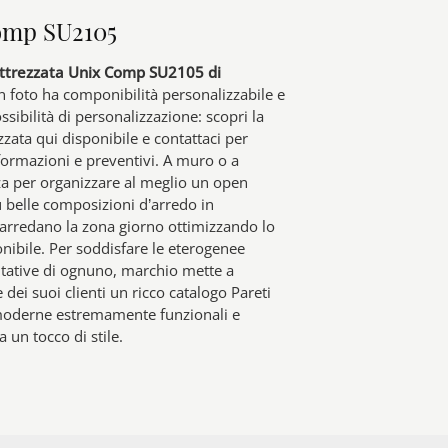
omp SU2105
ttrezzata Unix Comp SU2105 di
n foto ha componibilità personalizzabile e
ossibilità di personalizzazione: scopri la
zzata qui disponibile e contattaci per
formazioni e preventivi. A muro o a
za per organizzare al meglio un open
ù belle composizioni d’arredo in
rredano la zona giorno ottimizzando lo
nibile. Per soddisfare le eterogenee
itative di ognuno, marchio mette a
 dei suoi clienti un ricco catalogo Pareti
moderne estremamente funzionali e
 un tocco di stile.