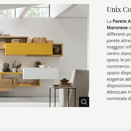
Unix C
La
Parete A
Maronese
i
differenti p
parete attre
maggiori in
centro stan
space, le pi
commercio a
spazio dispo
esigenze ab
disposizione
Attrezzate 
connotate da