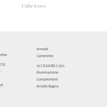
Cube 6 003
Armadi
relax
Camerette
TTE
ACCESSORI CASA
i
Illuminazione
Complementi
oli
Arredo Bagno