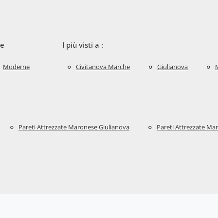
le
I più visti a :
Moderne
Civitanova Marche
Giulianova
Pareti Attrezzate Maronese Giulianova
Pareti Attrezzate M