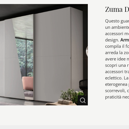
Zuma D
Questo guar
un ambiente
accessori m
design.
Arm
compila il f
arreda la z
avere idee n
scopri una 
accessori tr
eclettico. 
eterogenea 
scorrevoli, 
praticità ne