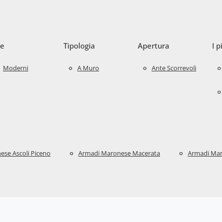
le
Tipologia
Apertura
I p
Moderni
A Muro
Ante Scorrevoli
se Ascoli Piceno
Armadi Maronese Macerata
Armadi Mar