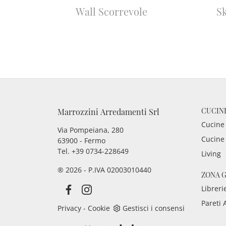
Wall Scorrevole
S
CUCIN
Marrozzini Arredamenti Srl
Cucine
Via Pompeiana, 280
Cucine
63900 - Fermo
Tel. +39 0734-228649
Living
® 2026 - P.IVA 02003010440
ZONA 
Libreri
Pareti 
Privacy
-
Cookie
Gestisci i consensi