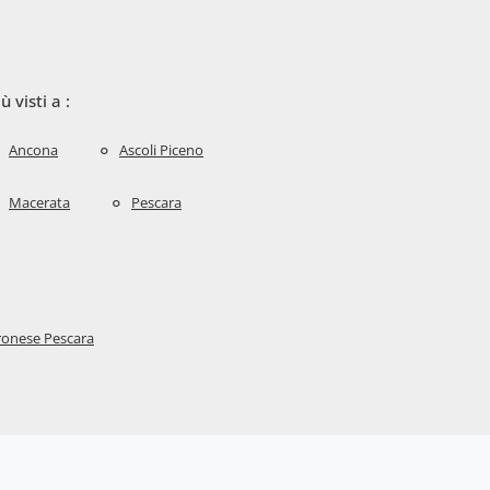
iù visti a :
Ancona
Ascoli Piceno
Macerata
Pescara
onese Pescara