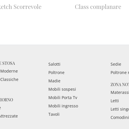
ketch Scorrevole
Class complanare
E STOSA
Salotti
Sedie
 Moderne
Poltrone
Poltrone 
 Classiche
Madie
ZONA NO
Mobili sospesi
Materass
Mobili Porta Tv
GIORNO
Letti
Mobili ingresso
e
Letti sing
Tavoli
Attrezzate
Comodini