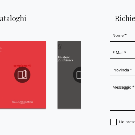
cataloghi
Richi
Ho preso