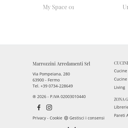
My Space 01
U
CUCIN
Marrozzini Arredamenti Srl
Cucine
Via Pompeiana, 280
Cucine
63900 - Fermo
Tel. +39 0734-228649
Living
® 2026 - P.IVA 02003010440
ZONA 
Libreri
Pareti 
Privacy
-
Cookie
Gestisci i consensi