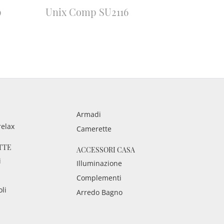
p
Unix Comp SU2116
Armadi
relax
Camerette
TTE
ACCESSORI CASA
i
Illuminazione
Complementi
oli
Arredo Bagno