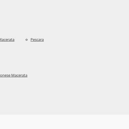
Macerata
Pescara
aronese Macerata