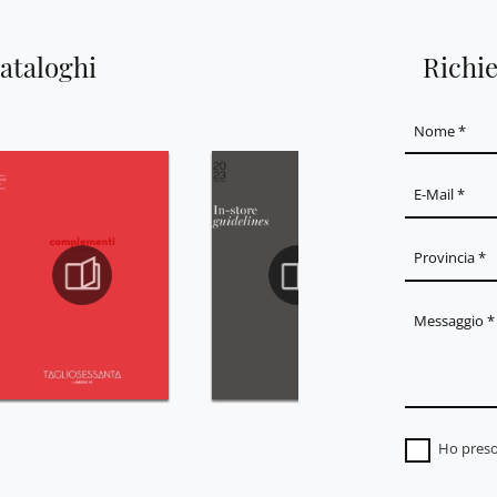
cataloghi
Richi
Ho preso