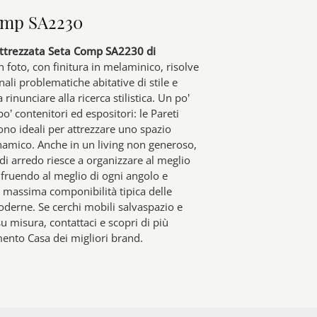
omp SA2230
ttrezzata Seta Comp SA2230 di
n foto, con finitura in melaminico, risolve
nali problematiche abitative di stile e
rinunciare alla ricerca stilistica. Un po’
po’ contenitori ed espositori: le Pareti
ono ideali per attrezzare uno spazio
inamico. Anche in un living non generoso,
di arredo riesce a organizzare al meglio
ufruendo al meglio di ogni angolo e
 massima componibilità tipica delle
oderne. Se cerchi mobili salvaspazio e
 su misura, contattaci e scopri di più
mento Casa dei migliori brand.