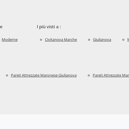
le
I più visti a :
Moderne
Civitanova Marche
Giulianova
Pareti Attrezzate Maronese Giulianova
Pareti Attrezzate M