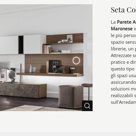
Seta C
La
Parete A
Maronese
i
le più perso
spazio senza 
librerie, un 
Attrezzate s
pratico e d
questo tipo 
gli spazi us
assicurando
soluzioni m
realizzabili
sull'Arreda