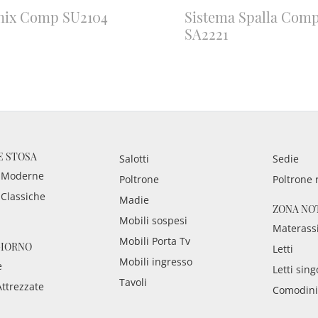
nix Comp SU2104
Sistema Spalla Com
SA2221
E STOSA
Salotti
Sedie
 Moderne
Poltrone
Poltrone 
 Classiche
Madie
ZONA NO
Mobili sospesi
Materass
Mobili Porta Tv
GIORNO
Letti
Mobili ingresso
e
Letti sing
Tavoli
Attrezzate
Comodini