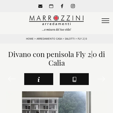
HOME
>
ARREDAMENTO CASA
>
SALOTTI
>
FLY 2|0
Divano con penisola Fly 2|0 di
Calia