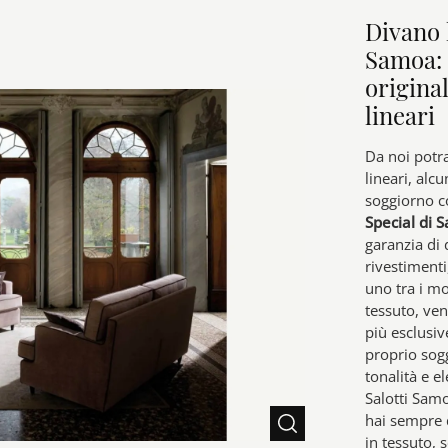
Divano 
Samoa: 
original
lineari
Da noi potra
lineari, alcu
soggiorno co
Special di 
garanzia di 
rivestimenti
uno tra i mod
tessuto, ven
più esclusi
proprio sog
tonalità e e
Salotti Samo
hai sempre 
in tessuto, 