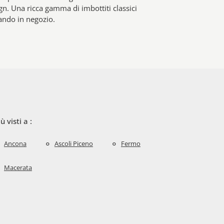
n. Una ricca gamma di imbottiti classici
tando in negozio.
iù visti a :
Ancona
Ascoli Piceno
Fermo
Macerata