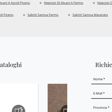
ivani A Ascoli Piceno
Negozio Di Divani A Fermo
Negozio D
li Piceno
Salotti Samoa Fermo
Salotti Samoa Macerata
cataloghi
Richi