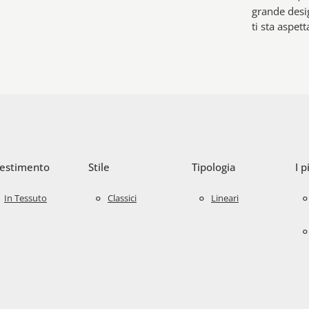
grande desig
ti sta aspet
vestimento
Stile
Tipologia
I p
In Tessuto
Classici
Lineari