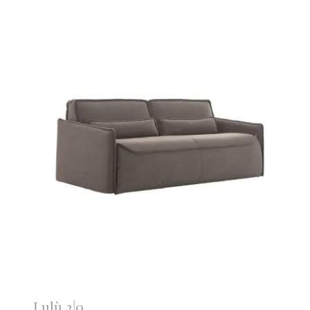
Lulù 2|0