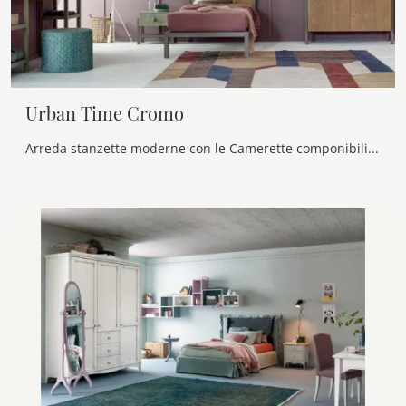
Urban Time Cromo
Arreda stanzette moderne con le Camerette componibili Callesella! Il modello Urban Time Cromo in legno è per ragazzi.