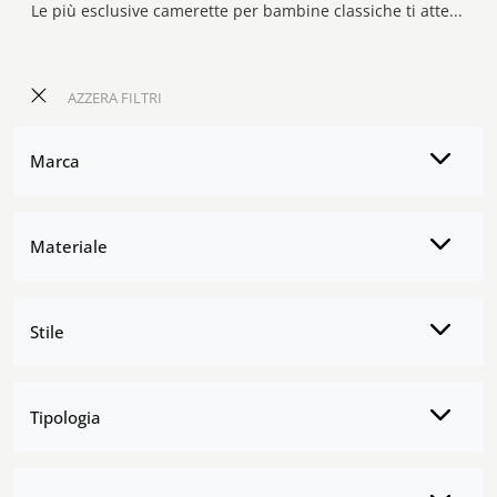
Le più esclusive camerette per bambine classiche ti attendono! Scopri il modello Romantic Gendarme di Callesella.
AZZERA FILTRI
Marca
Materiale
Stile
Tipologia