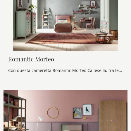
Romantic Morfeo
Con questa cameretta Romantic Morfeo Callesella, tra le soluzioni componibili, potrai ammobiliare stanze classiche per bambine.