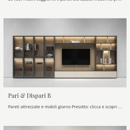
Pari & Dispari B
Pareti attrezzate e mobili giorno Presotto: clicca e scopri il modello Pari & Dispari B e potrai valorizzare stanze moderne di ogni genere.