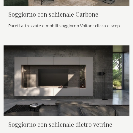
Soggiorno con schienale Carbone
Pareti attrezzate e mobili soggiorno Voltan: clicca e scopri il modello Soggiorno con schienale Carbone e potrai impreziosire stanze moderne di ogni ...
Soggiorno con schienale dietro vetrine