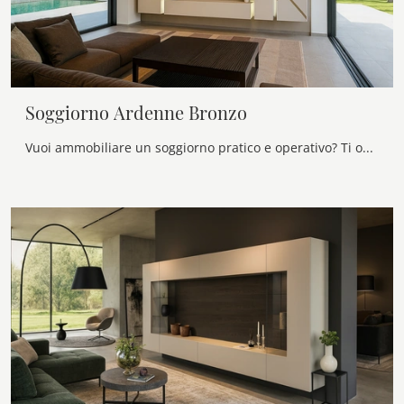
Soggiorno Ardenne Bronzo
Vuoi ammobiliare un soggiorno pratico e operativo? Ti offriamo la parete attrezzata Soggiorno Ardenne Bronzo Voltan dalle forme decise moderne.