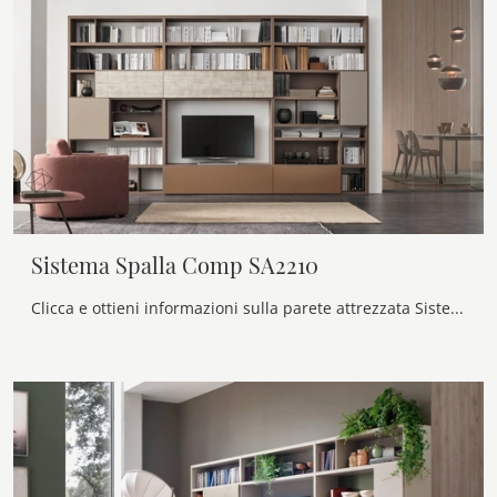
Sistema Spalla Comp SA2210
Clicca e ottieni informazioni sulla parete attrezzata Sistema Spalla Comp SA2210 del brand Maronese: è la soluzione dalle linee moderne ideale per te.