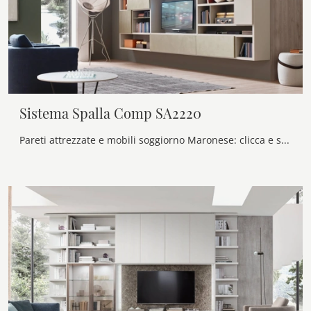
Sistema Spalla Comp SA2220
Pareti attrezzate e mobili soggiorno Maronese: clicca e scopri il modello Sistema Spalla Comp SA2220 e potrai impreziosire stanze moderne di ogni ...