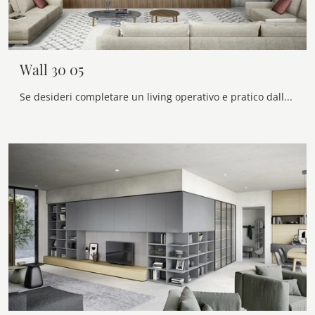
Wall 30 05
Se desideri completare un living operativo e pratico dalle linee moderne, ti offriamo la parete attrezzata Wall 30 05 Novamobili.