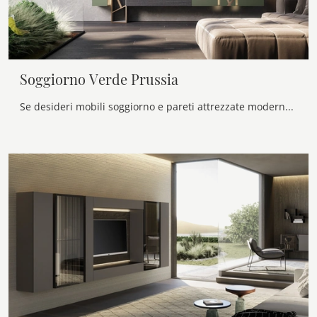
Soggiorno Verde Prussia
Se desideri mobili soggiorno e pareti attrezzate moderne, scegli il modello Soggiorno Verde Prussia di Voltan: clicca e scopri di più!