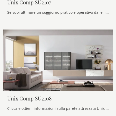
Unix Comp SU2107
Se vuoi ultimare un soggiorno pratico e operativo dalle linee moderne, ti presentiamo la parete attrezzata Unix Comp SU2107 Maronese.
Unix Comp SU2108
Clicca e ottieni informazioni sulla parete attrezzata Unix Comp SU2108 del brand Maronese: è la soluzione dalle linee moderne perfetta per te.