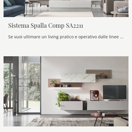
Sistema Spalla Comp SA2211
Se vuoi ultimare un living pratico e operativo dalle linee moderne, ti presentiamo la parete attrezzata Sistema Spalla Comp SA2211 Maronese.