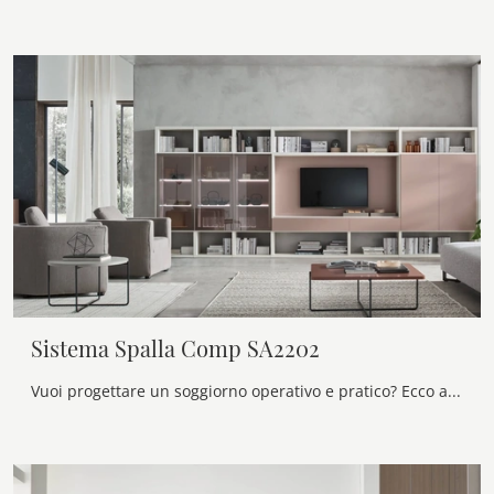
Sistema Spalla Comp SA2202
Vuoi progettare un soggiorno operativo e pratico? Ecco a te la parete attrezzata Sistema Spalla Comp SA2202 Maronese dalle forme decise moderne.