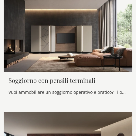
Soggiorno con pensili terminali
Vuoi ammobiliare un soggiorno operativo e pratico? Ti offriamo la parete attrezzata Soggiorno con pensili terminali Voltan dalle linee decise moderne.