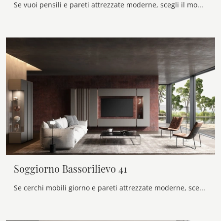
Se vuoi pensili e pareti attrezzate moderne, scegli il modello Soggiorno con schienale dietro vetrine di Voltan: clicca e ottieni informazioni!
Soggiorno Bassorilievo 41
Se cerchi mobili giorno e pareti attrezzate moderne, scegli il modello Soggiorno Bassorilievo 41 di Voltan: clicca e scopri di più!