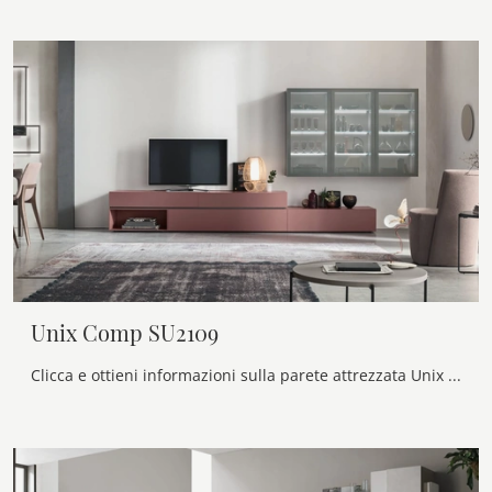
Unix Comp SU2109
Clicca e ottieni informazioni sulla parete attrezzata Unix Comp SU2109 della firma Maronese: è la soluzione dalle linee moderne perfetta per te.