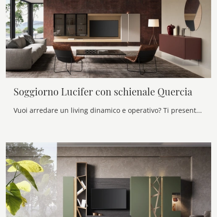
Soggiorno Lucifer con schienale Quercia
Vuoi arredare un living dinamico e operativo? Ti presentiamo la parete attrezzata Soggiorno Lucifer con schienale Quercia Voltan dalle forme decise ...