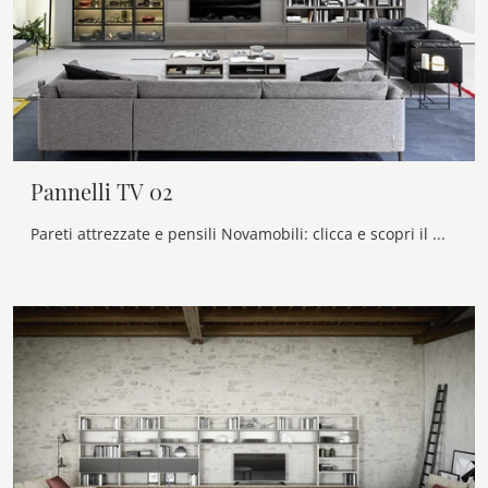
Pannelli TV 02
Pareti attrezzate e pensili Novamobili: clicca e scopri il modello Pannelli TV 02 e potrai completare stanze moderne di ogni genere.