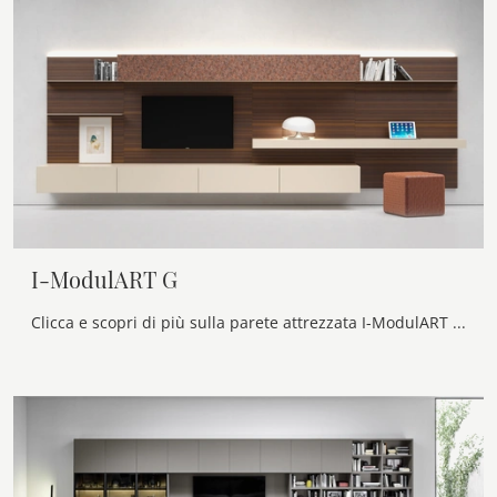
I-ModulART G
Clicca e scopri di più sulla parete attrezzata I-ModulART G dell'azienda Presotto: è la soluzione dalle linee moderne perfetta per te.